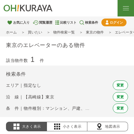
お気に入り
閲覧履歴
比較リスト
検索条件
ログイン
ホーム
買いたい
物件検索一覧
東京の物件
エレベータ
東京のエレベーターのある物件
1
該当物件数
件
検索条件
エリア｜指定なし
変更
沿 線｜【高崎線】東京
変更
条 件｜物件種別：マンション、戸建、土地 / エレベーター
変更
大きく表示
小さく表示
地図表示