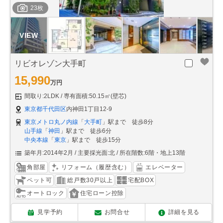
23枚
リビオレゾン大手町
15,990
万円
間取り:2LDK
専有面積:50.15㎡(壁芯)
東京都千代田区
内神田1丁目12-9
東京メトロ丸ノ内線
「
大手町
」駅まで 徒歩8分
山手線
「
神田
」駅まで 徒歩6分
中央本線
「
東京
」駅まで 徒歩15分
築年月:2014年2月
主要採光面:北
所在階数:6階・地上13階
角部屋
リフォーム（履歴含む）
エレベーター
ペット可
総戸数30戸以上
宅配BOX
オートロック
住宅ローン控除
見学予約
お問合せ
詳細を見る