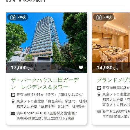
28枚
20枚
17,000
14,980
万円
万円
ザ・パークハウス三田ガーデ
グランドメゾ
ン レジデンス＆タワー
55.1
東京メトロ南北線
47.44㎡（壁芯）
1LDK
都営大江戸線「赤
東京メトロ南北線「白金高輪」駅まで 徒歩8分
東京メトロ日比谷
都営大江戸線「麻布十番」駅まで 徒歩9分
1983年9
2021年10月
南西
4階 
1階 / 地上22階地下2階建