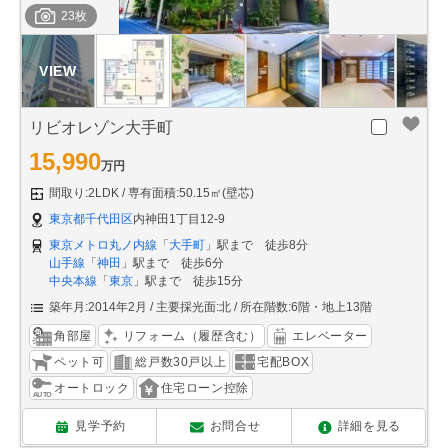
23枚
リビオレゾン大手町
15,990
万円
間取り:2LDK
専有面積:50.15㎡(壁芯)
東京都千代田区
内神田1丁目12-9
東京メトロ丸ノ内線
「
大手町
」駅まで 徒歩8分
山手線
「
神田
」駅まで 徒歩6分
中央本線
「
東京
」駅まで 徒歩15分
築年月:2014年2月
主要採光面:北
所在階数:6階・地上13階
角部屋
リフォーム（履歴含む）
エレベーター
ペット可
総戸数30戸以上
宅配BOX
オートロック
住宅ローン控除
見学予約
お問合せ
詳細を見る