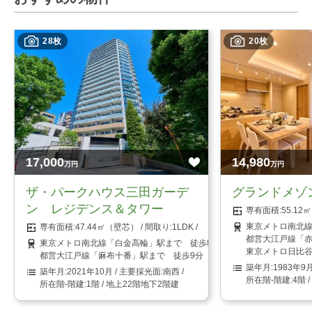
28枚
20枚
17,000
14,980
万円
万円
ザ・パークハウス三田ガーデ
グランドメゾ
ン レジデンス＆タワー
55.1
東京メトロ南北線
47.44㎡（壁芯）
1LDK
都営大江戸線「赤
東京メトロ南北線「白金高輪」駅まで 徒歩8分
東京メトロ日比谷
都営大江戸線「麻布十番」駅まで 徒歩9分
1983年9
2021年10月
南西
4階 
1階 / 地上22階地下2階建