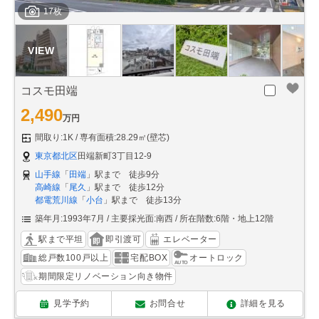
17枚
コスモ田端
2,490
万円
間取り:1K
専有面積:28.29㎡(壁芯)
東京都北区
田端新町3丁目12-9
山手線
「
田端
」駅まで 徒歩9分
高崎線
「
尾久
」駅まで 徒歩12分
都電荒川線
「
小台
」駅まで 徒歩13分
築年月:1993年7月
主要採光面:南西
所在階数:6階・地上12階
駅まで平坦
即引渡可
エレベーター
総戸数100戸以上
宅配BOX
オートロック
期間限定リノベーション向き物件
見学予約
お問合せ
詳細を見る