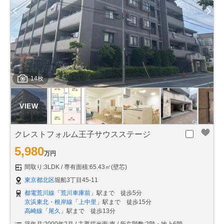
14枚
クレストフォルム王子サウスステージ
5,980
万円
間取り:3LDK
専有面積:65.43㎡(壁芯)
東京都北区
堀船3丁目45-11
都電荒川線
「
荒川車庫前
」駅まで 徒歩5分
京浜東北・根岸線
「
上中里
」駅まで 徒歩15分
高崎線
「
尾久
」駅まで 徒歩13分