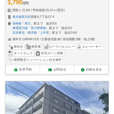
3,790
万円
間取り:2LDK
専有面積:55.47㎡(壁芯)
東京都荒川区
西尾久7丁目37-4
高崎線
「
尾久
」駅まで 徒歩5分
都電荒川線
「
荒川車庫前
」駅まで 徒歩3分
京浜東北・根岸線
「
上中里
」駅まで 徒歩14分
築年月:1989年10月
主要採光面:南
所在階数:5階・地上6階
南向き
角部屋
ルーフバルコニー
エレベーター
オートロック
住宅ローン控除
期間限定リノベーション向き物件
見学予約
お問合せ
詳細を見る