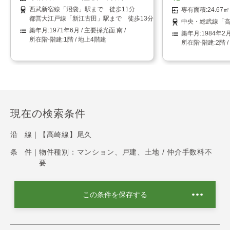
西武新宿線「沼袋」駅まで 徒歩11分
24.6
都営大江戸線「新江古田」駅まで 徒歩13分
中央・総武線「高
1971年6月
南
1984年2
1階 / 地上4階建
2階 
現在の検索条件
沿 線｜
【高崎線】尾久
条 件｜
物件種別：マンション、戸建、土地 / 仲介手数料不
要
この条件を保存する