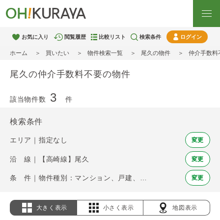
お気に入り
閲覧履歴
比較リスト
検索条件
ログイン
ホーム
買いたい
物件検索一覧
尾久の物件
仲介手数料
尾久の仲介手数料不要の物件
3
該当物件数
件
検索条件
エリア｜指定なし
変更
沿 線｜【高崎線】尾久
変更
条 件｜物件種別：マンション、戸建、土地 / 仲介手数料不要
変更
大きく表示
小さく表示
地図表示