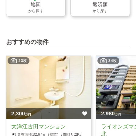
地図
返済額
から探す
から探す
おすすめの物件
23枚
34枚
2,300
2,980
万円
万円
大洋江古田マンション
ライオンズマ
北
32.67㎡（壁芯）
2K