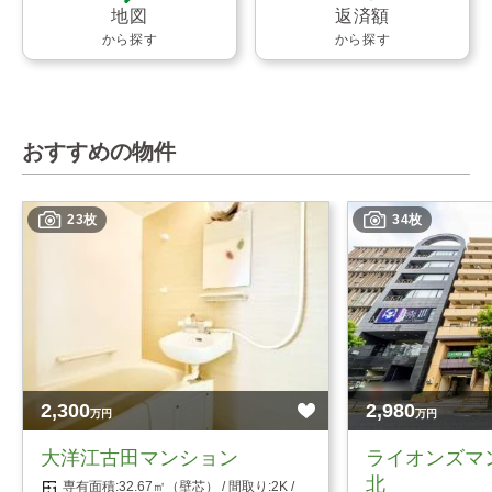
地図
返済額
から探す
から探す
おすすめの物件
23枚
34枚
2,300
2,980
万円
万円
大洋江古田マンション
ライオンズマ
北
32.67㎡（壁芯）
2K