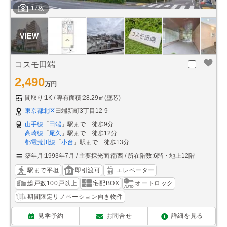
17枚
コスモ田端
2,490
万円
間取り:1K
専有面積:28.29㎡(壁芯)
東京都北区
田端新町3丁目12-9
山手線
「
田端
」駅まで 徒歩9分
高崎線
「
尾久
」駅まで 徒歩12分
都電荒川線
「
小台
」駅まで 徒歩13分
築年月:1993年7月
主要採光面:南西
所在階数:6階・地上12階
駅まで平坦
即引渡可
エレベーター
総戸数100戸以上
宅配BOX
オートロック
期間限定リノベーション向き物件
見学予約
お問合せ
詳細を見る