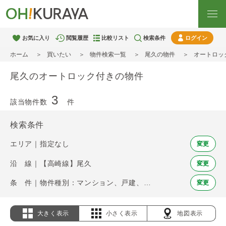
お気に入り
閲覧履歴
比較リスト
検索条件
ログイン
ホーム
買いたい
物件検索一覧
尾久の物件
オートロッ
尾久のオートロック付きの物件
3
該当物件数
件
検索条件
エリア｜指定なし
変更
沿 線｜【高崎線】尾久
変更
条 件｜物件種別：マンション、戸建、土地 / オートロック
変更
大きく表示
小さく表示
地図表示