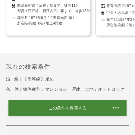
西武新宿線「沼袋」駅まで 徒歩11分
24.6
都営大江戸線「新江古田」駅まで 徒歩13分
中央・総武線「高
1971年6月
南
1984年2
1階 / 地上4階建
2階 
現在の検索条件
沿 線｜
【高崎線】尾久
条 件｜
物件種別：マンション、戸建、土地 / オートロック
この条件を保存する