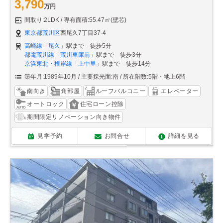
3,790
万円
間取り:2LDK
専有面積:55.47㎡(壁芯)
東京都荒川区
西尾久7丁目37-4
高崎線
「
尾久
」駅まで 徒歩5分
都電荒川線
「
荒川車庫前
」駅まで 徒歩3分
京浜東北・根岸線
「
上中里
」駅まで 徒歩14分
築年月:1989年10月
主要採光面:南
所在階数:5階・地上6階
南向き
角部屋
ルーフバルコニー
エレベーター
オートロック
住宅ローン控除
期間限定リノベーション向き物件
見学予約
お問合せ
詳細を見る