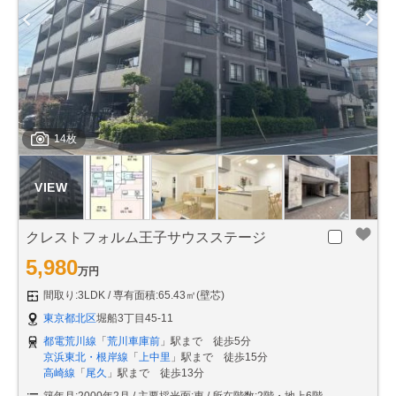
14枚
クレストフォルム王子サウスステージ
5,980
万円
間取り:3LDK
専有面積:65.43㎡(壁芯)
東京都北区
堀船3丁目45-11
都電荒川線
「
荒川車庫前
」駅まで 徒歩5分
京浜東北・根岸線
「
上中里
」駅まで 徒歩15分
高崎線
「
尾久
」駅まで 徒歩13分