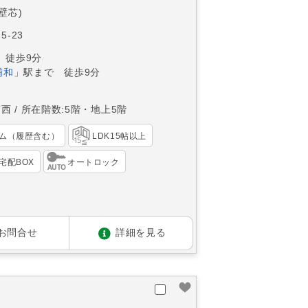
(壁芯)
5-23
 徒歩9分
浦和
」駅まで 徒歩9分
南西
所在階数:5階・地上5階
ム（履歴含む）
LDK15帖以上
宅配BOX
オートロック
お問合せ
詳細を見る