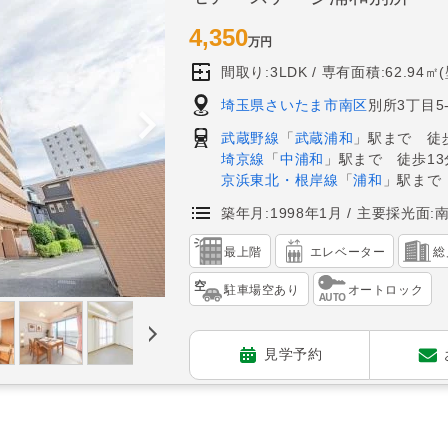
4,350
万円
間取り:3LDK
専有面積:62.94㎡
埼玉県さいたま市南区
別所3丁目5-
武蔵野線
「
武蔵浦和
」駅まで 徒歩
埼京線
「
中浦和
」駅まで 徒歩13
京浜東北・根岸線
「
浦和
」駅まで
築年月:1998年1月
主要採光面:
最上階
エレベーター
総
駐車場空あり
オートロック
見学予約