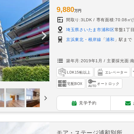
9,880
万円
間取り:3LDK
専有面積:70.08㎡
埼玉県さいたま市浦和区
常盤1丁目
京浜東北・根岸線
「
浦和
」駅まで
築年月:2019年1月
主要採光面:
LDK15帖以上
エレベーター
宅配BOX
オートロック
見学予約
モア・ステージ浦和別所