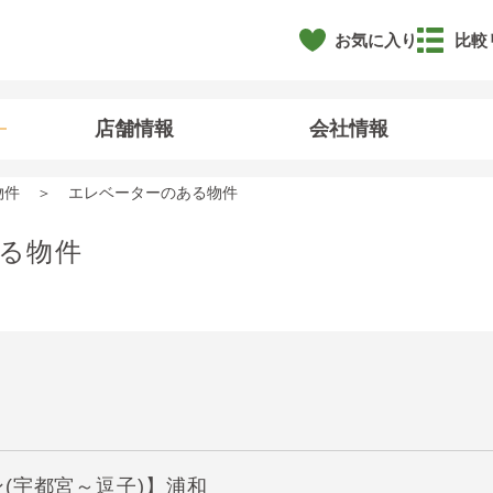
お気に入り
比較
店舗情報
会社情報
物件
エレベーターのある物件
る物件
(宇都宮～逗子)】浦和