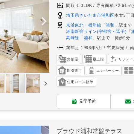
間取り:3LDK
専有面積:72.61㎡
埼玉県さいたま市浦和区
本太3丁目
京浜東北・根岸線
「
浦和
」駅まで
湘南新宿ライン(宇都宮～逗子)
「
高崎線
「
浦和
」駅まで 徒歩9分
築年月:1996年5月
主要採光面:
角部屋
最上階
リフォー
即引渡可
エレベーター
住宅ローン控除
見学予約
プラウド浦和常盤テラス