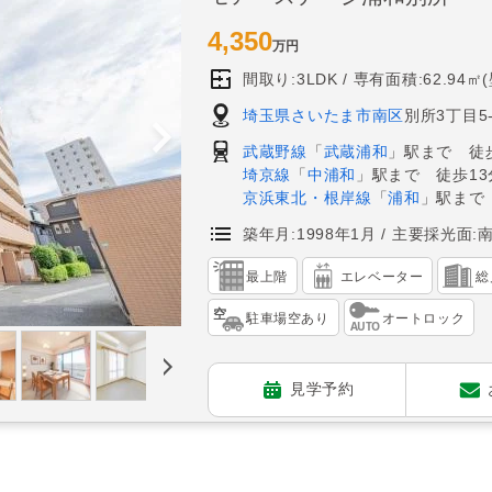
4,350
万円
間取り:3LDK
専有面積:62.94㎡
埼玉県さいたま市南区
別所3丁目5-
武蔵野線
「
武蔵浦和
」駅まで 徒歩
埼京線
「
中浦和
」駅まで 徒歩13
京浜東北・根岸線
「
浦和
」駅まで
築年月:1998年1月
主要採光面:
最上階
エレベーター
総
駐車場空あり
オートロック
見学予約