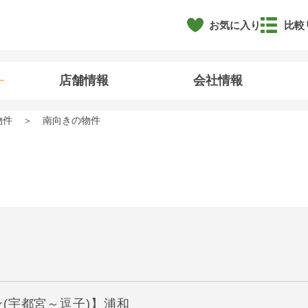
お気に入り
比較
店舗情報
会社情報
物件
南向きの物件
(宇都宮～逗子)】浦和