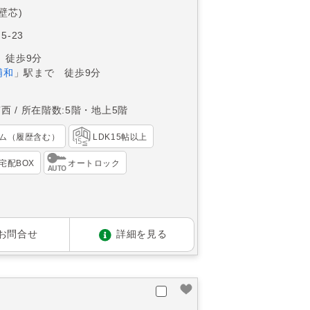
(壁芯)
5-23
 徒歩9分
浦和
」駅まで 徒歩9分
南西
所在階数:5階・地上5階
ム（履歴含む）
LDK15帖以上
宅配BOX
オートロック
お問合せ
詳細を見る