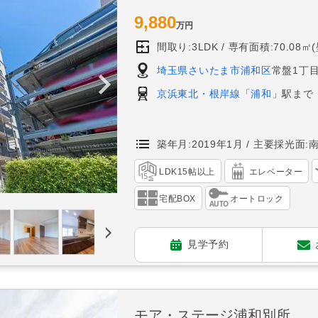
9,880
万円
間取り:3LDK
専有面積:70.08㎡
埼玉県さいたま市浦和区
常盤1丁目
京浜東北・根岸線
「
浦和
」駅まで
築年月:2019年1月
主要採光面:
LDK15帖以上
エレベーター
宅配BOX
オートロック
見学予約
モア・ステージ浦和別所