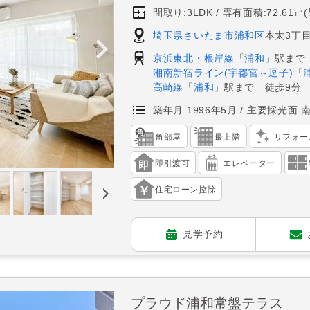
間取り:3LDK
専有面積:72.61㎡
埼玉県さいたま市浦和区
本太3丁目
京浜東北・根岸線
「
浦和
」駅まで
湘南新宿ライン(宇都宮～逗子)
「
高崎線
「
浦和
」駅まで 徒歩9分
築年月:1996年5月
主要採光面:
角部屋
最上階
リフォー
即引渡可
エレベーター
住宅ローン控除
見学予約
プラウド浦和常盤テラス