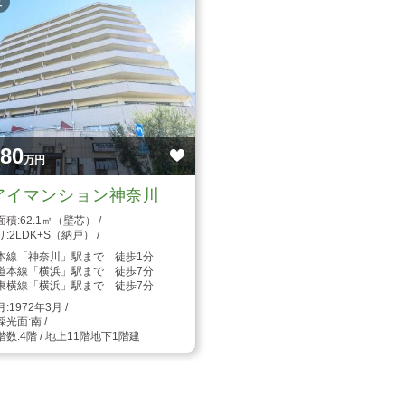
枚
580
万円
アイマンション神奈川
62.1㎡（壁芯）
2LDK+S（納戸）
本線「神奈川」駅まで 徒歩1分
道本線「横浜」駅まで 徒歩7分
東横線「横浜」駅まで 徒歩7分
1972年3月
南
4階 / 地上11階地下1階建