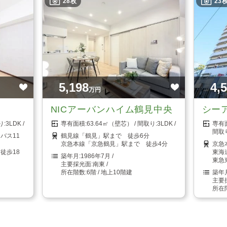
28枚
23
5,198
4,
万円
NICアーバンハイム鶴見中央
シー
3LDK
63.64㎡（壁芯）
3LDK
バス11
鶴見線「鶴見」駅まで 徒歩6分
京急本線「京急鶴見」駅まで 徒歩4分
京急
徒歩18
東海
1986年7月
東急
南東
6階 / 地上10階建