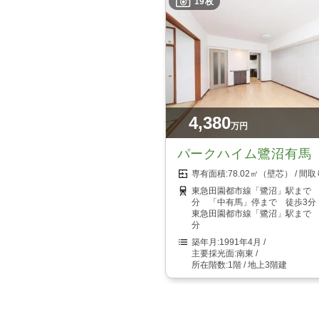
19枚
4,380
万円
パークハイム鷺沼有馬
78.02㎡（壁芯）
東急田園都市線「鷺沼」駅まで 
分 「中有馬」停まで 徒歩3分
東急田園都市線「鷺沼」駅まで 
分
1991年4月
南東
1階 / 地上3階建