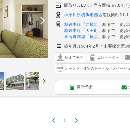
間取り:3LDK
専有面積:67.84㎡
神奈川県横浜市西区
南浅間町21-1
相鉄本線
「
西横浜
」駅まで 徒歩
相鉄本線
「
天王町
」駅まで 徒歩
東海道本線
「
横浜
」駅まで 徒歩2
築年月:1984年2月
主要採光面:
駅まで平坦
エレベーター
オークラヤ住宅のトータルリノベーシ
見学予約
1