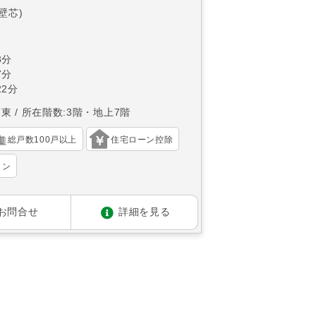
(壁芯)
3分
7分
2分
南東
所在階数:3階・地上7階
総戸数100戸以上
住宅ローン控除
ョン
お問合せ
詳細を見る