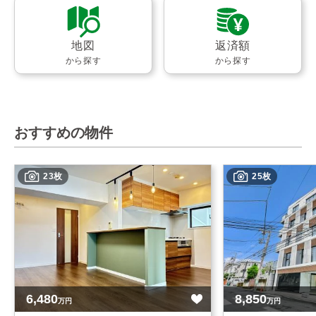
地図
返済額
から探す
から探す
おすすめの物件
23枚
25枚
6,480
8,850
万円
万円