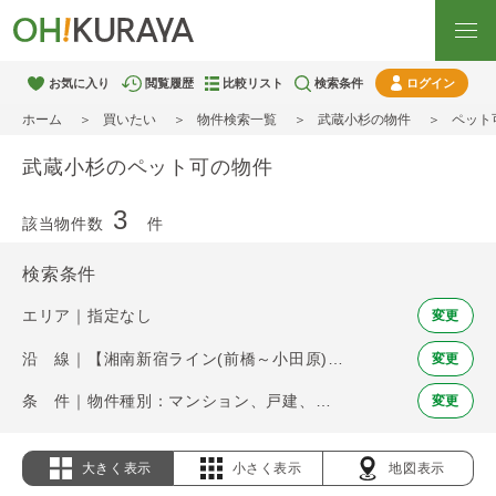
お気に入り
閲覧履歴
比較リスト
検索条件
ログイン
ホーム
買いたい
物件検索一覧
武蔵小杉の物件
ペット
武蔵小杉のペット可の物件
3
該当物件数
件
検索条件
エリア｜指定なし
変更
沿 線｜【湘南新宿ライン(前橋～小田原)】武蔵小杉
変更
条 件｜物件種別：マンション、戸建、土地 / ペット可
変更
大きく表示
小さく表示
地図表示