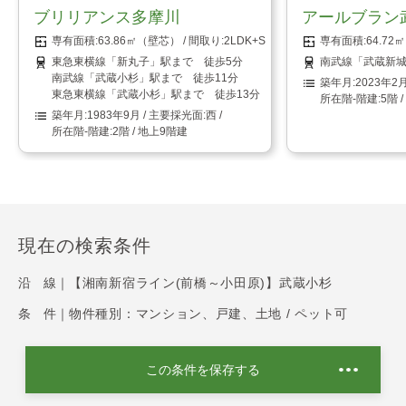
ブリリアンス多摩川
アールブラン
63.86㎡（壁芯）
2LDK+S（納戸）
64.7
東急東横線「新丸子」駅まで 徒歩5分
南武線「武蔵新城
南武線「武蔵小杉」駅まで 徒歩11分
2023年2
東急東横線「武蔵小杉」駅まで 徒歩13分
5階 
1983年9月
西
2階 / 地上9階建
現在の検索条件
沿 線｜
【湘南新宿ライン(前橋～小田原)】武蔵小杉
条 件｜
物件種別：マンション、戸建、土地 / ペット可
この条件を保存する