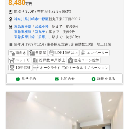
8,480
万円
間取り:3LDK
専有面積:72.9㎡(壁芯)
神奈川県川崎市中原区
新丸子東2丁目890-7
東急東横線
「
武蔵小杉
」駅まで 徒歩6分
東急東横線
「
新丸子
」駅まで 徒歩6分
東急多摩川線
「
多摩川
」駅まで 徒歩19分
築年月:1989年12月
主要採光面:南
所在階数:10階・地上11階
南向き
角部屋
LDK15帖以上
エレベーター
ペット可
総戸数30戸以上
住宅ローン控除
10年保証
オークラヤ住宅のトータルリノベーション
見学予約
お問合せ
詳細を見る