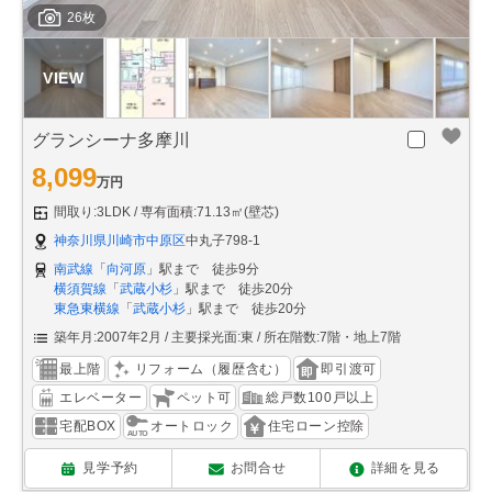
26枚
グランシーナ多摩川
8,099
万円
間取り:3LDK
専有面積:71.13㎡(壁芯)
神奈川県川崎市中原区
中丸子798-1
南武線
「
向河原
」駅まで 徒歩9分
横須賀線
「
武蔵小杉
」駅まで 徒歩20分
東急東横線
「
武蔵小杉
」駅まで 徒歩20分
築年月:2007年2月
主要採光面:東
所在階数:7階・地上7階
最上階
リフォーム（履歴含む）
即引渡可
エレベーター
ペット可
総戸数100戸以上
宅配BOX
オートロック
住宅ローン控除
見学予約
お問合せ
詳細を見る