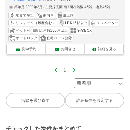
築年月:2008年2月
主要採光面:南
所在階数:45階・地上45階
駅まで平坦
南向き
最上階
リフォーム（履歴含む）
LDK15帖以上
エレベーター
ペット可
総戸数100戸以上
宅配BOX
オートロック
住宅ローン控除
見学予約
お問合せ
詳細を見る
1
沿線を選び直す
詳細条件を設定する
チェックした物件をまとめて