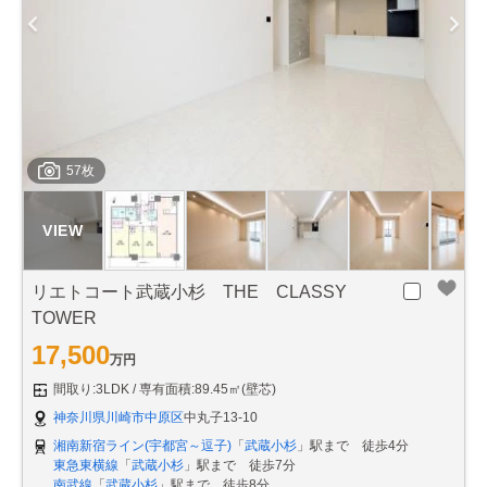
57枚
リエトコート武蔵小杉 THE CLASSY
TOWER
17,500
万円
間取り:3LDK
専有面積:89.45㎡(壁芯)
神奈川県川崎市中原区
中丸子13-10
湘南新宿ライン(宇都宮～逗子)
「
武蔵小杉
」駅まで 徒歩4分
東急東横線
「
武蔵小杉
」駅まで 徒歩7分
南武線
「
武蔵小杉
」駅まで 徒歩8分