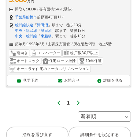
万円
間取り:3LDK
専有面積:64㎡(壁芯)
千葉県船橋市
前原西4丁目11-1
総武線快速
「
津田沼
」駅まで 徒歩13分
中央・総武線
「
津田沼
」駅まで 徒歩13分
中央・総武線
「
東船橋
」駅まで 徒歩13分
築年月:1993年3月
主要採光面:南
所在階数:2階・地上5階
南向き
エレベーター
総戸数30戸以上
オートロック
住宅ローン控除
10年保証
オークラヤ住宅のトータルリノベーション
見学予約
お問合せ
詳細を見る
1
沿線を選び直す
詳細条件を設定する