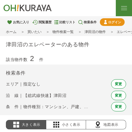
お気に入り
閲覧履歴
比較リスト
検索条件
ログイン
ホーム
買いたい
物件検索一覧
津田沼の物件
エレベー
津田沼のエレベーターのある物件
2
該当物件数
件
検索条件
エリア｜指定なし
変更
沿 線｜【総武線快速】津田沼
変更
条 件｜物件種別：マンション、戸建、土地 / エレベーター
変更
大きく表示
小さく表示
地図表示