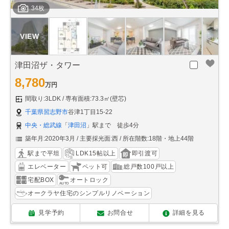
34枚
津田沼ザ・タワー
8,780
万円
間取り:3LDK
専有面積:73.3㎡(壁芯)
千葉県習志野市
谷津1丁目15-22
中央・総武線
「
津田沼
」駅まで 徒歩4分
築年月:2020年3月
主要採光面:西
所在階数:18階・地上44階
駅まで平坦
LDK15帖以上
即引渡可
エレベーター
ペット可
総戸数100戸以上
宅配BOX
オートロック
オークラヤ住宅のシンプルリノベーション
見学予約
お問合せ
詳細を見る