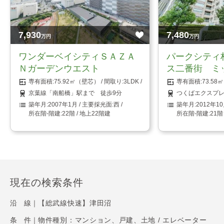
7,930
7,480
万円
万円
ワンダーベイシティＳＡＺＡ
パークシティ
Ｎガーデンウエスト
ス二番街 ミ
75.92㎡（壁芯）
3LDK
73.5
京葉線「南船橋」駅まで 徒歩9分
つくばエクスプレ
2007年1月
西
2012年1
22階 / 地上22階建
21階
現在の検索条件
沿 線｜
【総武線快速】津田沼
条 件｜
物件種別：マンション、戸建、土地 / エレベーター