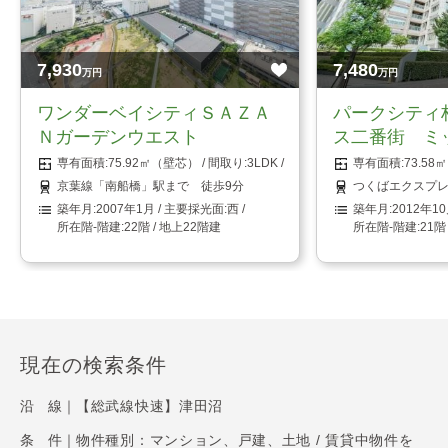
7,930
7,480
万円
万円
ワンダーベイシティＳＡＺＡ
パークシティ
Ｎガーデンウエスト
ス二番街 ミ
75.92㎡（壁芯）
3LDK
73.5
京葉線「南船橋」駅まで 徒歩9分
つくばエクスプレ
2007年1月
西
2012年1
22階 / 地上22階建
21階
現在の検索条件
沿 線｜
【総武線快速】津田沼
条 件｜
物件種別：マンション、戸建、土地 / 賃貸中物件を