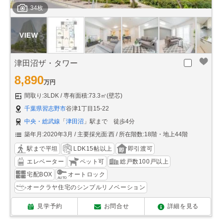
34枚
津田沼ザ・タワー
8,890
万円
間取り:3LDK
専有面積:73.3㎡(壁芯)
千葉県習志野市
谷津1丁目15-22
中央・総武線
「
津田沼
」駅まで 徒歩4分
築年月:2020年3月
主要採光面:西
所在階数:18階・地上44階
駅まで平坦
LDK15帖以上
即引渡可
エレベーター
ペット可
総戸数100戸以上
宅配BOX
オートロック
オークラヤ住宅のシンプルリノベーション
見学予約
お問合せ
詳細を見る