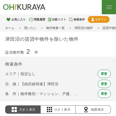
お気に入り
閲覧履歴
比較リスト
検索条件
ログイン
ホーム
買いたい
物件検索一覧
津田沼の物件
賃貸中物
津田沼の賃貸中物件を除いた物件
2
該当物件数
件
検索条件
エリア｜指定なし
変更
沿 線｜【総武線快速】津田沼
変更
条 件｜物件種別：マンション、戸建、土地 / 賃貸中物件を除く
変更
大きく表示
小さく表示
地図表示