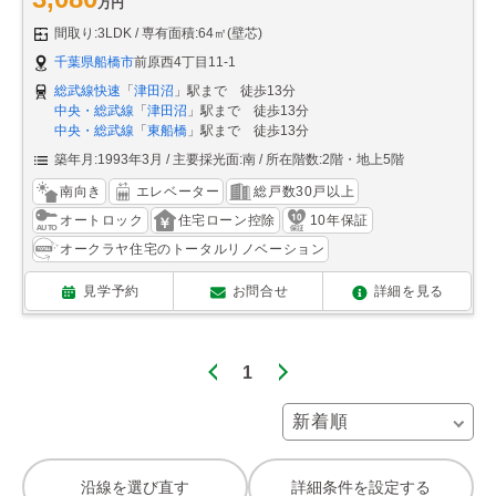
万円
間取り:3LDK
専有面積:64㎡(壁芯)
千葉県船橋市
前原西4丁目11-1
総武線快速
「
津田沼
」駅まで 徒歩13分
中央・総武線
「
津田沼
」駅まで 徒歩13分
中央・総武線
「
東船橋
」駅まで 徒歩13分
築年月:1993年3月
主要採光面:南
所在階数:2階・地上5階
南向き
エレベーター
総戸数30戸以上
オートロック
住宅ローン控除
10年保証
オークラヤ住宅のトータルリノベーション
見学予約
お問合せ
詳細を見る
1
沿線を選び直す
詳細条件を設定する