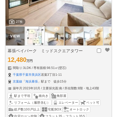
27枚
幕張ベイパーク ミッドスクエアタワー
12,480
万円
間取り:3LDK
専有面積:98.51㎡(壁芯)
千葉県千葉市美浜区
若葉3丁目1-11
京葉線
「
海浜幕張
」駅まで 徒歩15分
築年月:2023年10月
主要採光面:南
所在階数:8階・地上43階
駅まで平坦
南向き
角部屋
リフォーム（履歴含む）
エレベーター
ペット可
総戸数100戸以上
宅配BOX
オートロック
住宅ローン控除
フラット35・フラット35S