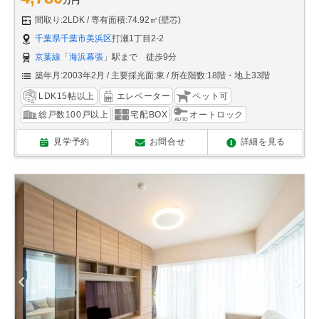
万円
間取り:2LDK
専有面積:74.92㎡(壁芯)
千葉県千葉市美浜区
打瀬1丁目2-2
京葉線
「
海浜幕張
」駅まで 徒歩9分
築年月:2003年2月
主要採光面:東
所在階数:18階・地上33階
LDK15帖以上
エレベーター
ペット可
総戸数100戸以上
宅配BOX
オートロック
見学予約
お問合せ
詳細を見る