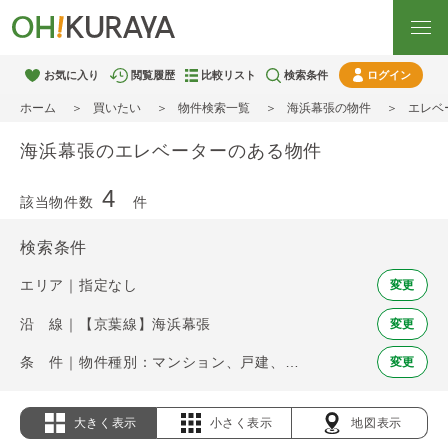
お気に入り
閲覧履歴
比較リスト
検索条件
ログイン
ホーム
買いたい
物件検索一覧
海浜幕張の物件
エレベ
海浜幕張のエレベーターのある物件
4
該当物件数
件
検索条件
エリア｜指定なし
変更
沿 線｜【京葉線】海浜幕張
変更
条 件｜物件種別：マンション、戸建、土地 / エレベーター
変更
大きく表示
小さく表示
地図表示