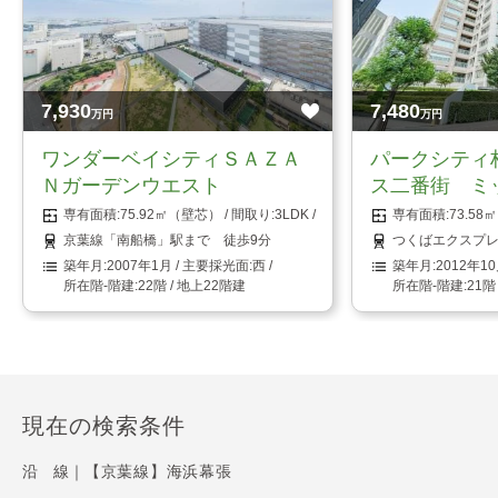
7,930
7,480
万円
万円
ワンダーベイシティＳＡＺＡ
パークシティ
Ｎガーデンウエスト
ス二番街 ミ
75.92㎡（壁芯）
3LDK
73.5
京葉線「南船橋」駅まで 徒歩9分
つくばエクスプレ
2007年1月
西
2012年1
22階 / 地上22階建
21階
現在の検索条件
沿 線｜
【京葉線】海浜幕張