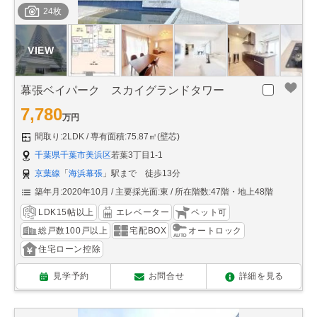
24枚
幕張ベイパーク スカイグランドタワー
7,780
万円
間取り:2LDK
専有面積:75.87㎡(壁芯)
千葉県千葉市美浜区
若葉3丁目1-1
京葉線
「
海浜幕張
」駅まで 徒歩13分
築年月:2020年10月
主要採光面:東
所在階数:47階・地上48階
LDK15帖以上
エレベーター
ペット可
総戸数100戸以上
宅配BOX
オートロック
住宅ローン控除
見学予約
お問合せ
詳細を見る