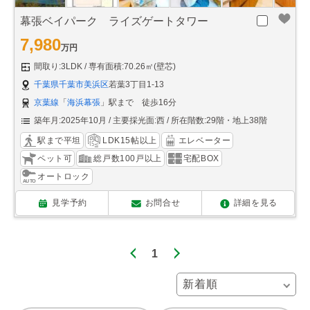
幕張ベイパーク ライズゲートタワー
7,980
万円
間取り:3LDK
専有面積:70.26㎡(壁芯)
千葉県千葉市美浜区
若葉3丁目1-13
京葉線
「
海浜幕張
」駅まで 徒歩16分
築年月:2025年10月
主要採光面:西
所在階数:29階・地上38階
駅まで平坦
LDK15帖以上
エレベーター
ペット可
総戸数100戸以上
宅配BOX
オートロック
見学予約
お問合せ
詳細を見る
1