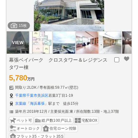
15枚
幕張ベイパーク クロスタワー＆レジデンス
タワー棟
5,780
万円
間取り:2LDK
専有面積:59.77㎡(壁芯)
千葉県千葉市美浜区
若葉3丁目1-19
京葉線
「
海浜幕張
」駅まで 徒歩15分
築年月:2018年12月
主要採光面:東
所在階数:13階・地上37階
ペット可
総戸数100戸以上
宅配BOX
オートロック
住宅ローン控除
フラット35・フラット35S