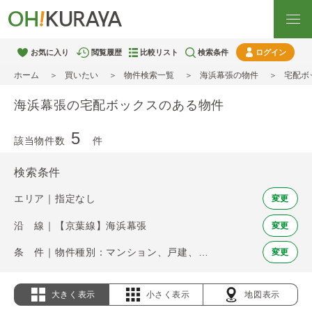
お気に入り
閲覧履歴
比較リスト
検索条件
ログイン
ホーム
買いたい
物件検索一覧
海浜幕張の物件
宅配ボ
海浜幕張の宅配ボックスのある物件
5
該当物件数
件
検索条件
エリア｜指定なし
変更
沿 線｜【京葉線】海浜幕張
変更
条 件｜物件種別：マンション、戸建、土地 / 宅配ボックス
変更
大きく表示
小さく表示
地図表示