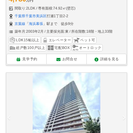
万円
間取り:2LDK
専有面積:74.92㎡(壁芯)
千葉県千葉市美浜区
打瀬1丁目2-2
京葉線
「
海浜幕張
」駅まで 徒歩9分
築年月:2003年2月
主要採光面:東
所在階数:18階・地上33階
LDK15帖以上
エレベーター
ペット可
総戸数100戸以上
宅配BOX
オートロック
見学予約
お問合せ
詳細を見る