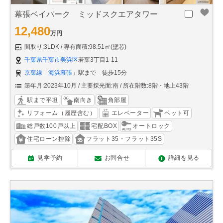
幕張ベイパーク ミッドスクエアタワー
12,480
万円
間取り:3LDK
専有面積:98.51㎡(壁芯)
千葉県千葉市美浜区
若葉3丁目1-11
京葉線
「
海浜幕張
」駅まで 徒歩15分
築年月:2023年10月
主要採光面:南
所在階数:8階・地上43階
駅まで平坦
南向き
角部屋
リフォーム（履歴含む）
エレベーター
ペット可
総戸数100戸以上
宅配BOX
オートロック
住宅ローン控除
フラット35・フラット35S
見学予約
お問合せ
詳細を見る