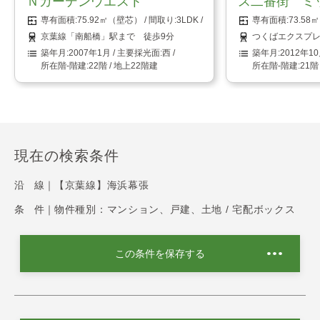
Ｎガーデンウエスト
ス二番街 ミ
75.92㎡（壁芯）
3LDK
73.5
京葉線「南船橋」駅まで 徒歩9分
つくばエクスプレ
2007年1月
西
2012年1
22階 / 地上22階建
21階
現在の検索条件
沿 線｜
【京葉線】海浜幕張
条 件｜
物件種別：マンション、戸建、土地 / 宅配ボックス
この条件を保存する