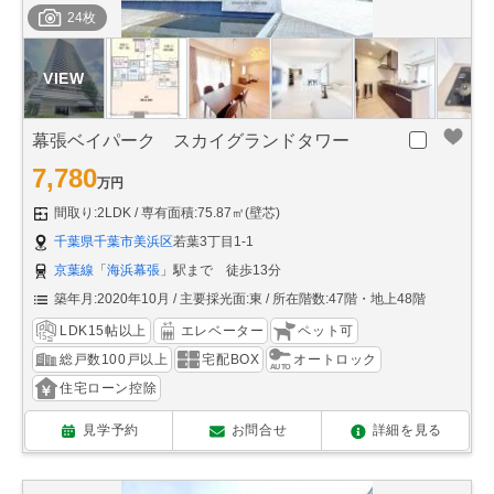
24枚
幕張ベイパーク スカイグランドタワー
7,780
万円
間取り:2LDK
専有面積:75.87㎡(壁芯)
千葉県千葉市美浜区
若葉3丁目1-1
京葉線
「
海浜幕張
」駅まで 徒歩13分
築年月:2020年10月
主要採光面:東
所在階数:47階・地上48階
LDK15帖以上
エレベーター
ペット可
総戸数100戸以上
宅配BOX
オートロック
住宅ローン控除
見学予約
お問合せ
詳細を見る