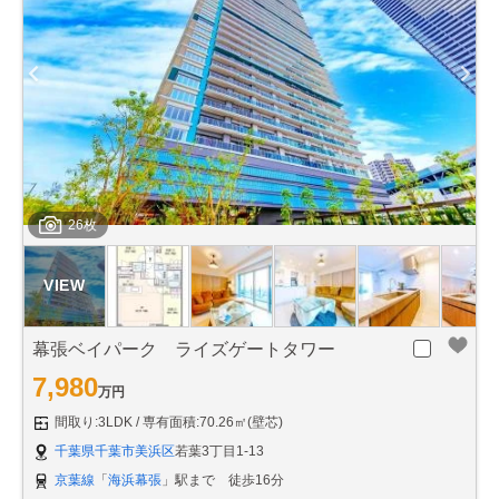
26枚
幕張ベイパーク ライズゲートタワー
7,980
万円
間取り:3LDK
専有面積:70.26㎡(壁芯)
千葉県千葉市美浜区
若葉3丁目1-13
京葉線
「
海浜幕張
」駅まで 徒歩16分