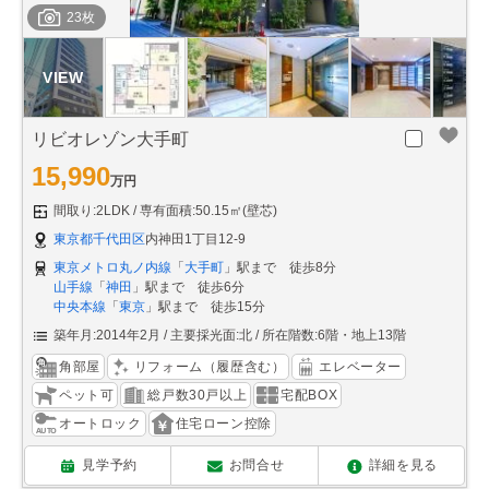
23枚
リビオレゾン大手町
15,990
万円
間取り:2LDK
専有面積:50.15㎡(壁芯)
東京都千代田区
内神田1丁目12-9
東京メトロ丸ノ内線
「
大手町
」駅まで 徒歩8分
山手線
「
神田
」駅まで 徒歩6分
中央本線
「
東京
」駅まで 徒歩15分
築年月:2014年2月
主要採光面:北
所在階数:6階・地上13階
角部屋
リフォーム（履歴含む）
エレベーター
ペット可
総戸数30戸以上
宅配BOX
オートロック
住宅ローン控除
見学予約
お問合せ
詳細を見る