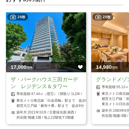
28枚
20枚
17,000
14,980
万円
万円
ザ・パークハウス三田ガーデ
グランドメゾ
ン レジデンス＆タワー
55.1
東京メトロ南北線
47.44㎡（壁芯）
1LDK
都営大江戸線「赤
東京メトロ南北線「白金高輪」駅まで 徒歩8分
東京メトロ日比谷
都営大江戸線「麻布十番」駅まで 徒歩9分
1983年9
2021年10月
南西
4階 
1階 / 地上22階地下2階建