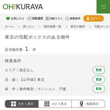
お気に入り
閲覧履歴
比較リスト
検索条件
ログイン
ホーム
買いたい
物件検索一覧
東京の物件
宅配ボック
東京の宅配ボックスのある物件
1
該当物件数
件
検索条件
エリア｜指定なし
変更
沿 線｜【山手線】東京
変更
条 件｜物件種別：マンション、戸建、土地 / 宅配ボックス
変更
大きく表示
小さく表示
地図表示