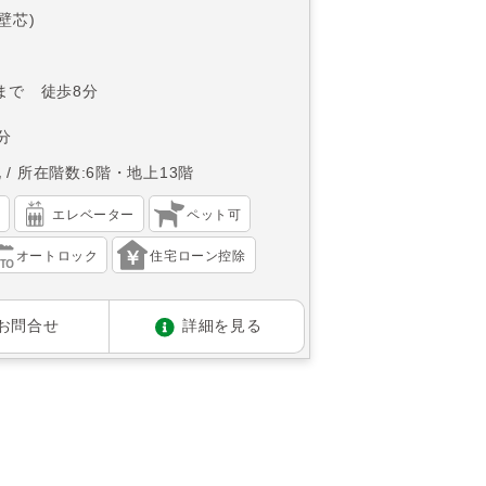
(壁芯)
まで 徒歩8分
分
北
所在階数:6階・地上13階
）
エレベーター
ペット可
オートロック
住宅ローン控除
お問合せ
詳細を見る