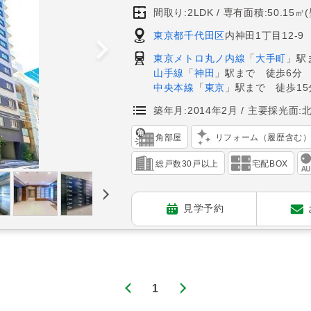
間取り:2LDK
専有面積:50.15㎡
東京都千代田区
内神田1丁目12-9
東京メトロ丸ノ内線
「
大手町
」駅
山手線
「
神田
」駅まで 徒歩6分
中央本線
「
東京
」駅まで 徒歩15
築年月:2014年2月
主要採光面:
角部屋
リフォーム（履歴含む
総戸数30戸以上
宅配BOX
見学予約
1