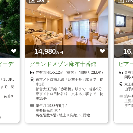
20枚
59
14,980
16
万円
ガーデ
グランドメゾン麻布十番館
ピア
ー
55.12㎡（壁芯）
2LDK
1LDK
東京メトロ南北線「麻布十番」駅まで 徒
歩1分
京王
駅まで 徒
都営大江戸線「赤羽橋」駅まで 徒歩9分
山手
東京メトロ日比谷線「六本木」駅まで 徒
 徒歩9
歩15分
1983年9月
東
4階 / 地上10階地下1階建
建