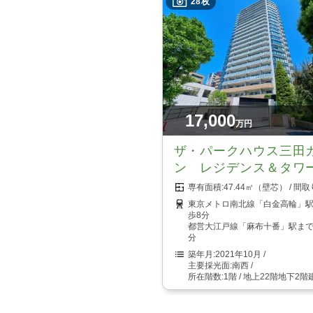
28枚
17,000
万円
ザ・パークハウス三田
ン レジデンス＆タワ
47.44㎡（壁芯）
東京メトロ南北線「白金高輪」
歩8分
都営大江戸線「麻布十番」駅まで
分
2021年10月
南西
1階 / 地上22階地下2階