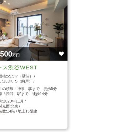
枚
,500
万円
ース渋谷WEST
55.5㎡（壁芯）
1LDK+S（納戸）
井の頭線「神泉」駅まで 徒歩5分
線「渋谷」駅まで 徒歩14分
2020年11月
北東
14階 / 地上15階建