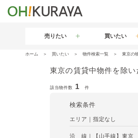
売りたい
買いたい
ホーム
買いたい
物件検索一覧
東京の
東京の賃貸中物件を除い
1
該当物件数
件
検索条件
エリア｜指定なし
沿 線｜【山手線】東京