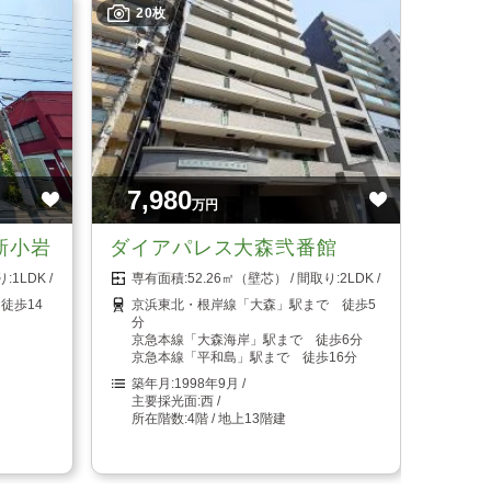
20枚
7,980
万円
新小岩
ダイアパレス大森弐番館
1LDK
52.26㎡（壁芯）
2LDK
徒歩14
京浜東北・根岸線「大森」駅まで 徒歩5
分
京急本線「大森海岸」駅まで 徒歩6分
京急本線「平和島」駅まで 徒歩16分
1998年9月
西
4階 / 地上13階建