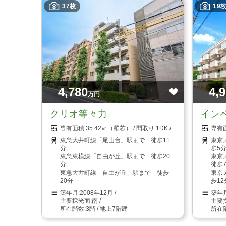
37枚
19
4,780
4,
万円
クリオ等々力
イン
35.42㎡（壁芯）
1DK
東急大井町線「尾山台」駅まで 徒歩11
東京
分
歩5
東急東横線「自由が丘」駅まで 徒歩20
東京
分
徒歩
東急大井町線「自由が丘」駅まで 徒歩
東京
20分
歩12
2008年12月
南
3階 / 地上7階建