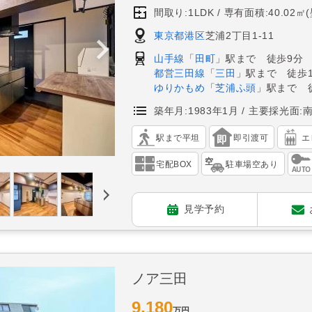
間取り:1LDK
専有面積:40.02㎡
東京都港区
芝浦2丁目1-11
山手線
「
田町
」駅まで 徒歩9分
都営三田線
「
三田
」駅まで 徒歩1
ゆりかもめ
「
芝浦ふ頭
」駅まで 
築年月:1983年1月
主要採光面:
駅まで平坦
即引渡可
エ
宅配BOX
駐車場空あり
見学予約
ノア三田
9,180
万円