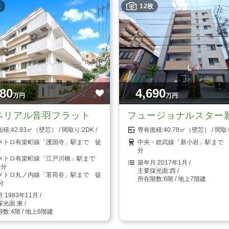
枚
12枚
980
4,690
万円
万円
ペリアル音羽フラット
フュージョナルスター
42.93㎡（壁芯）
2DK
40.78㎡（壁芯）
メトロ有楽町線「護国寺」駅まで 徒
中央・総武線「新小岩」駅まで 
分
分
メトロ有楽町線「江戸川橋」駅まで
2017年1月
7分
西
メトロ丸ノ内線「茗荷谷」駅まで 徒
6階 / 地上7階建
分
1983年11月
東
4階 / 地上6階建