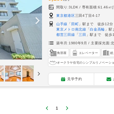
間取り:3LDK
専有面積:61.46㎡
東京都港区
三田4丁目4-17
山手線
「
田町
」駅まで 徒歩12分
東京メトロ南北線
「
白金高輪
」駅
都営三田線
「
三田
」駅まで 徒歩1
築年月:1980年9月
主要採光面:
角部屋
エレベーター
総
オークラヤ住宅のシンプルリノベーシ
見学予約
1