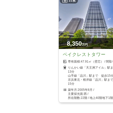
21枚
8,350
万円
ベイクレストタワー
47.91㎡（壁芯）
りんかい線「天王洲アイル」駅
13分
山手線「品川」駅まで 徒歩15
京浜東北・根岸線「品川」駅ま
15分
2005年8月
西
22階 / 地上40階地下1