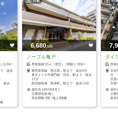
31枚
20
6,680
7,
万円
ノーブル亀戸
ダイ
1LDK
55㎡（壁芯）
3DK
まで 徒歩
都営新宿線「西大島」駅まで 徒歩9分
京浜
東京メトロ半蔵門線「住吉」駅まで 徒歩
分
分
11分
京急
で 徒歩
総武線快速「錦糸町」駅まで 徒歩13分
京急
1997年8月
南
3階 / 地上3階建
階建