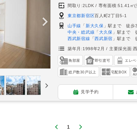
間取り:2LDK
専有面積:51.41㎡
東京都新宿区
百人町2丁目5-1
山手線
「
新大久保
」駅まで 徒歩
中央・総武線
「
大久保
」駅まで 
西武新宿線
「
西武新宿
」駅まで 
築年月:1998年2月
主要採光面:
角部屋
即引渡可
エレベ
総戸数30戸以上
宅配BOX
見学予約
1