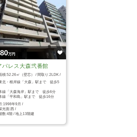
枚
980
万円
アパレス大森弐番館
52.26㎡（壁芯）
2LDK
東北・根岸線「大森」駅まで 徒歩5
本線「大森海岸」駅まで 徒歩6分
本線「平和島」駅まで 徒歩16分
1998年9月
西
4階 / 地上13階建