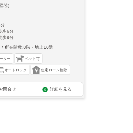
(壁芯)
3分
徒歩6分
徒歩9分
西
所在階数:8階・地上10階
ーター
ペット可
オートロック
住宅ローン控除
お問合せ
詳細を見る