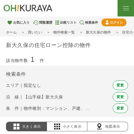
お気に入り
閲覧履歴
比較リスト
検索条件
ログイン
ホーム
買いたい
物件検索一覧
新大久保の物件
住宅ロ
新大久保の住宅ローン控除の物件
1
該当物件数
件
検索条件
エリア｜指定なし
変更
沿 線｜【山手線】新大久保
変更
条 件｜物件種別：マンション、戸建、土地 / 住宅ローン控除
変更
大きく表示
小さく表示
地図表示