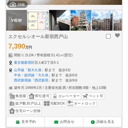
39枚
エクセルシオール新宿西戸山
7,390
万円
間取り:2LDK
専有面積:51.41㎡(壁芯)
東京都新宿区
百人町2丁目5-1
山手線
「
新大久保
」駅まで 徒歩3分
中央・総武線
「
大久保
」駅まで 徒歩6分
西武新宿線
「
西武新宿
」駅まで 徒歩9分
築年月:1998年2月
主要採光面:西
所在階数:8階・地上10階
角部屋
即引渡可
エレベーター
ペット可
総戸数30戸以上
宅配BOX
オートロック
住宅ローン控除
見学予約
お問合せ
詳細を見る