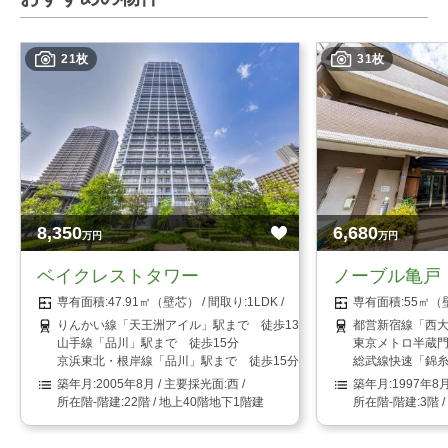
21枚
31枚
8,350
6,680
万円
万円
ベイクレストタワー
ノーブル亀戸
47.91㎡（壁芯）
1LDK
55㎡（
りんかい線「天王洲アイル」駅まで 徒歩13分
都営新宿線「西大
山手線「品川」駅まで 徒歩15分
東京メトロ半蔵門
京浜東北・根岸線「品川」駅まで 徒歩15分
総武線快速「錦糸
2005年8月
西
1997年8
22階 / 地上40階地下1階建
3階 