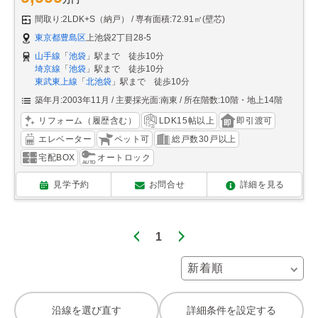
間取り:2LDK+S（納戸）
専有面積:72.91㎡(壁芯)
東京都豊島区
上池袋2丁目28-5
山手線
「
池袋
」駅まで 徒歩10分
埼京線
「
池袋
」駅まで 徒歩10分
東武東上線
「
北池袋
」駅まで 徒歩10分
築年月:2003年11月
主要採光面:南東
所在階数:10階・地上14階
リフォーム（履歴含む）
LDK15帖以上
即引渡可
エレベーター
ペット可
総戸数30戸以上
宅配BOX
オートロック
見学予約
お問合せ
詳細を見る
1
沿線を選び直す
詳細条件を設定する