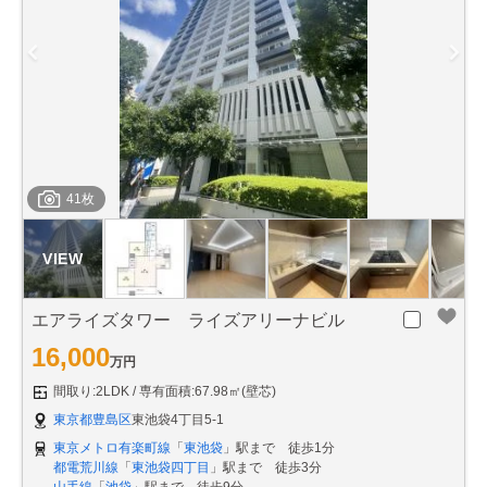
41枚
エアライズタワー ライズアリーナビル
16,000
万円
間取り:2LDK
専有面積:67.98㎡(壁芯)
東京都豊島区
東池袋4丁目5-1
東京メトロ有楽町線
「
東池袋
」駅まで 徒歩1分
都電荒川線
「
東池袋四丁目
」駅まで 徒歩3分