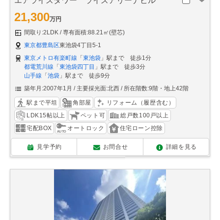
エアライズタワー ライズアリーナビル
21,300
万円
間取り:2LDK
専有面積:88.21㎡(壁芯)
東京都豊島区
東池袋4丁目5-1
東京メトロ有楽町線
「
東池袋
」駅まで 徒歩1分
都電荒川線
「
東池袋四丁目
」駅まで 徒歩3分
山手線
「
池袋
」駅まで 徒歩9分
築年月:2007年1月
主要採光面:北西
所在階数:9階・地上42階
駅まで平坦
角部屋
リフォーム（履歴含む）
LDK15帖以上
ペット可
総戸数100戸以上
宅配BOX
オートロック
住宅ローン控除
見学予約
お問合せ
詳細を見る