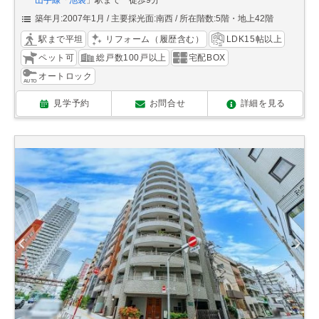
山手線
「
池袋
」駅まで 徒歩9分
築年月:2007年1月
主要採光面:南西
所在階数:5階・地上42階
駅まで平坦
リフォーム（履歴含む）
LDK15帖以上
ペット可
総戸数100戸以上
宅配BOX
オートロック
見学予約
お問合せ
詳細を見る