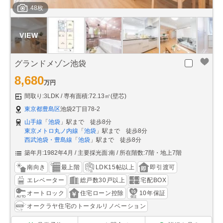
48枚
グランドメゾン池袋
8,680
万円
間取り:3LDK
専有面積:72.13㎡(壁芯)
東京都豊島区
池袋2丁目78-2
山手線
「
池袋
」駅まで 徒歩8分
東京メトロ丸ノ内線
「
池袋
」駅まで 徒歩8分
西武池袋・豊島線
「
池袋
」駅まで 徒歩8分
築年月:1982年4月
主要採光面:南
所在階数:7階・地上7階
南向き
最上階
LDK15帖以上
即引渡可
エレベーター
総戸数30戸以上
宅配BOX
オートロック
住宅ローン控除
10年保証
オークラヤ住宅のトータルリノベーション