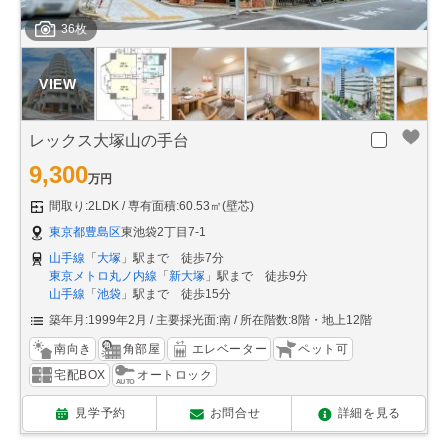
36枚
レックス大塚山の手台
9,300
万円
間取り:2LDK
専有面積:60.53㎡(壁芯)
東京都豊島区
東池袋2丁目7-1
山手線
「
大塚
」駅まで 徒歩7分
東京メトロ丸ノ内線
「
新大塚
」駅まで 徒歩9分
山手線
「
池袋
」駅まで 徒歩15分
築年月:1999年2月
主要採光面:南
所在階数:8階・地上12階
南向き
角部屋
エレベーター
ペット可
宅配BOX
オートロック
見学予約
お問合せ
詳細を見る