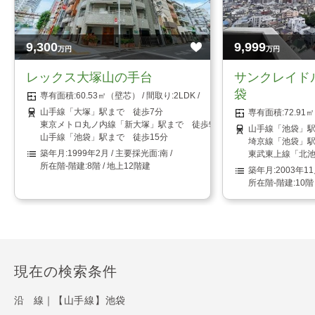
9,300
9,999
万円
万円
レックス大塚山の手台
サンクレイド
袋
60.53㎡（壁芯）
2LDK
山手線「大塚」駅まで 徒歩7分
72.9
東京メトロ丸ノ内線「新大塚」駅まで 徒歩9分
山手線「池袋」駅
山手線「池袋」駅まで 徒歩15分
埼京線「池袋」駅
1999年2月
南
東武東上線「北池
8階 / 地上12階建
2003年1
10階
現在の検索条件
沿 線｜
【山手線】池袋