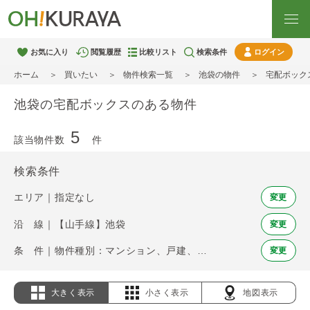
お気に入り
閲覧履歴
比較リスト
検索条件
ログイン
ホーム
買いたい
物件検索一覧
池袋の物件
宅配ボック
池袋の宅配ボックスのある物件
5
該当物件数
件
検索条件
エリア｜指定なし
変更
沿 線｜【山手線】池袋
変更
条 件｜物件種別：マンション、戸建、土地 / 宅配ボックス
変更
大きく表示
小さく表示
地図表示