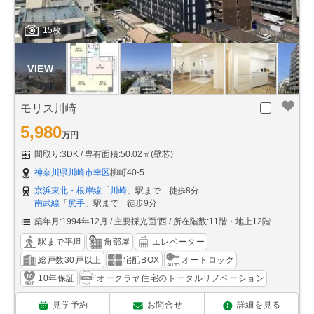
15枚
モリス川崎
5,980
万円
間取り:3DK
専有面積:50.02㎡(壁芯)
神奈川県川崎市幸区
柳町40-5
京浜東北・根岸線
「
川崎
」駅まで 徒歩8分
南武線
「
尻手
」駅まで 徒歩9分
築年月:1994年12月
主要採光面:西
所在階数:11階・地上12階
駅まで平坦
角部屋
エレベーター
総戸数30戸以上
宅配BOX
オートロック
10年保証
オークラヤ住宅のトータルリノベーション
見学予約
お問合せ
詳細を見る