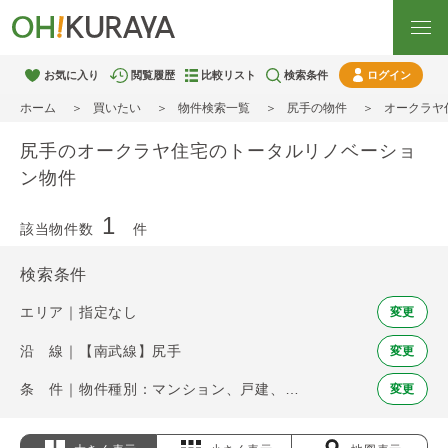
お気に入り
閲覧履歴
比較リスト
検索条件
ログイン
ホーム
買いたい
物件検索一覧
尻手の物件
オークラヤ
尻手のオークラヤ住宅のトータルリノベーショ
ン物件
1
該当物件数
件
検索条件
エリア｜指定なし
変更
沿 線｜【南武線】尻手
変更
条 件｜物件種別：マンション、戸建、土地 / オークラヤ住宅のトータルリノベーション
変更