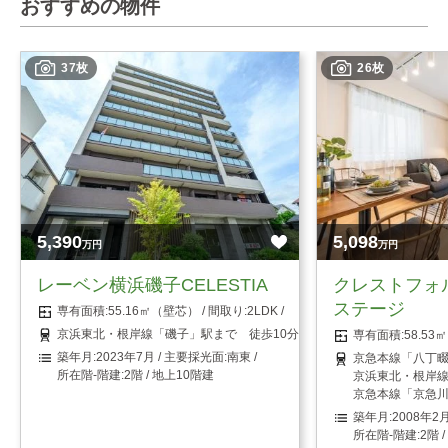
おすすめの物件
37枚
26枚
5,390
5,098
万円
万円
レーベン横浜磯子CELESTIA
クレストフォ
ステージ
55.16㎡（壁芯）
2LDK
京浜東北・根岸線「磯子」駅まで 徒歩10分
58.5
2023年7月
南東
京急本線「八丁畷
2階 / 地上10階建
京浜東北・根岸線
京急本線「京急川
2008年2
2階 