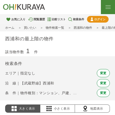
お気に入り
閲覧履歴
比較リスト
検索条件
ログイン
ホーム
買いたい
物件検索一覧
西浦和の物件
最上階の
西浦和の最上階の物件
1
該当物件数
件
検索条件
エリア｜指定なし
変更
沿 線｜【武蔵野線】西浦和
変更
条 件｜物件種別：マンション、戸建、土地 / 最上階
変更
大きく表示
小さく表示
地図表示