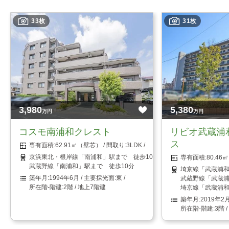
33枚
31枚
3,980
5,380
万円
万円
コスモ南浦和クレスト
リビオ武蔵浦
ス
62.91㎡（壁芯）
3LDK
京浜東北・根岸線「南浦和」駅まで 徒歩10分
80.4
武蔵野線「南浦和」駅まで 徒歩10分
埼京線「武蔵浦和
1994年6月
東
武蔵野線「武蔵浦
2階 / 地上7階建
埼京線「武蔵浦和
2019年2
3階 