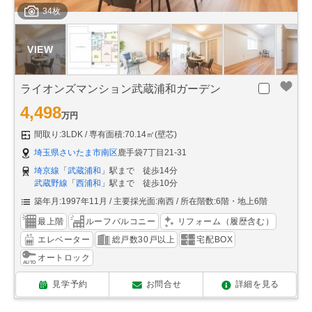
34枚
ライオンズマンション武蔵浦和ガーデン
4,498
万円
間取り:3LDK
専有面積:70.14㎡(壁芯)
埼玉県さいたま市南区
鹿手袋7丁目21-31
埼京線
「
武蔵浦和
」駅まで 徒歩14分
武蔵野線
「
西浦和
」駅まで 徒歩10分
築年月:1997年11月
主要採光面:南西
所在階数:6階・地上6階
最上階
ルーフバルコニー
リフォーム（履歴含む）
エレベーター
総戸数30戸以上
宅配BOX
オートロック
見学予約
お問合せ
詳細を見る