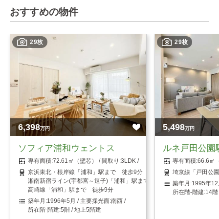
おすすめの物件
29枚
29枚
6,398
5,498
万円
万円
ソフィア浦和ウェントス
ルネ戸田公園
72.61㎡（壁芯）
3LDK
66.6
京浜東北・根岸線「浦和」駅まで 徒歩9分
埼京線「戸田公園
湘南新宿ライン(宇都宮～逗子)「浦和」駅まで 徒歩9分
1995年1
高崎線「浦和」駅まで 徒歩9分
14階
1996年5月
南西
5階 / 地上5階建