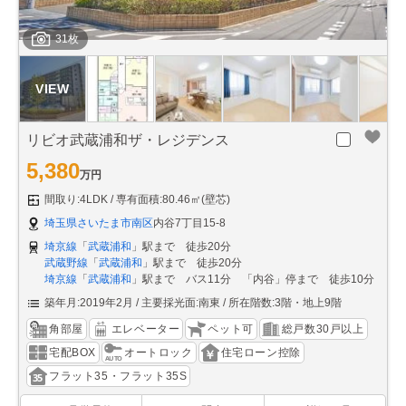
31枚
リビオ武蔵浦和ザ・レジデンス
5,380
万円
間取り:4LDK
専有面積:80.46㎡(壁芯)
埼玉県さいたま市南区
内谷7丁目15-8
埼京線
「
武蔵浦和
」駅まで 徒歩20分
武蔵野線
「
武蔵浦和
」駅まで 徒歩20分
埼京線
「
武蔵浦和
」駅まで バス11分 「内谷」停まで 徒歩10分
築年月:2019年2月
主要採光面:南東
所在階数:3階・地上9階
角部屋
エレベーター
ペット可
総戸数30戸以上
宅配BOX
オートロック
住宅ローン控除
フラット35・フラット35S