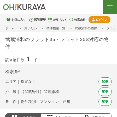
お気に入り
閲覧履歴
比較リスト
検索条件
ログイン
ホーム
買いたい
物件検索一覧
武蔵浦和の物件
フラッ
武蔵浦和のフラット35・フラット35S対応の物
件
1
該当物件数
件
検索条件
エリア｜指定なし
変更
沿 線｜【武蔵野線】武蔵浦和
変更
条 件｜物件種別：マンション、戸建、土地 / フラット35・フラット35S
変更