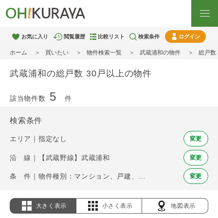
お気に入り
閲覧履歴
比較リスト
検索条件
ログイン
ホーム
買いたい
物件検索一覧
武蔵浦和の物件
総戸数
武蔵浦和の総戸数 30戸以上の物件
5
該当物件数
件
検索条件
エリア｜指定なし
変更
沿 線｜【武蔵野線】武蔵浦和
変更
条 件｜物件種別：マンション、戸建、土地 / 総戸数 30戸以上
変更
大きく表示
小さく表示
地図表示