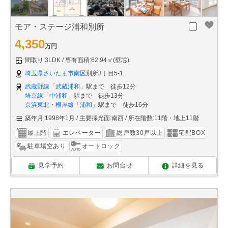
モア・ステージ浦和別所
4,350
万円
間取り:3LDK
専有面積:62.94㎡(壁芯)
埼玉県さいたま市南区
別所3丁目5-1
武蔵野線
「
武蔵浦和
」駅まで 徒歩12分
埼京線
「
中浦和
」駅まで 徒歩13分
京浜東北・根岸線
「
浦和
」駅まで 徒歩16分
築年月:1998年1月
主要採光面:南西
所在階数:11階・地上11階
最上階
エレベーター
総戸数30戸以上
宅配BOX
駐車場空あり
オートロック
見学予約
お問合せ
詳細を見る