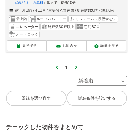
武蔵野線
「
西浦和
」駅まで 徒歩10分
築年月:1997年11月
主要採光面:南西
所在階数:6階・地上6階
最上階
ルーフバルコニー
リフォーム（履歴含む）
エレベーター
総戸数30戸以上
宅配BOX
オートロック
見学予約
お問合せ
詳細を見る
1
沿線を選び直す
詳細条件を設定する
チェックした物件をまとめて