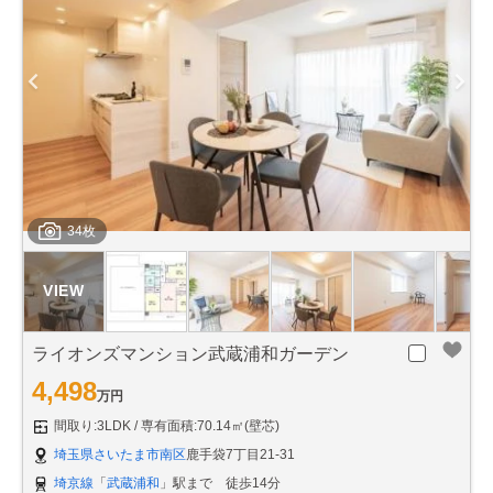
34枚
ライオンズマンション武蔵浦和ガーデン
4,498
万円
間取り:3LDK
専有面積:70.14㎡(壁芯)
埼玉県さいたま市南区
鹿手袋7丁目21-31
埼京線
「
武蔵浦和
」駅まで 徒歩14分