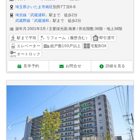
埼玉県さいたま市南区
別所7丁目6-8
埼京線
「
武蔵浦和
」駅まで 徒歩2分
武蔵野線
「
武蔵浦和
」駅まで 徒歩2分
築年月:2001年3月
主要採光面:南東
所在階数:36階・地上38階
駅まで平坦
リフォーム（履歴含む）
即引渡可
エレベーター
総戸数100戸以上
宅配BOX
オートロック
見学予約
お問合せ
詳細を見る