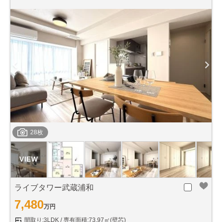
28枚
ライブタワー武蔵浦和
7,480
万円
間取り:3LDK
専有面積:73.97㎡(壁芯)