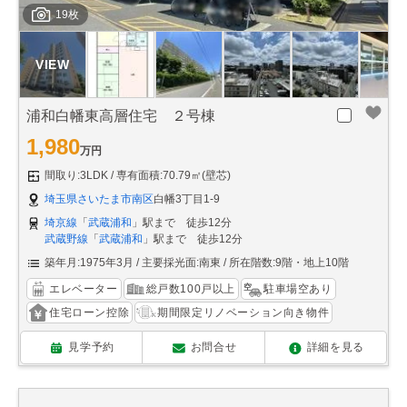
19枚
浦和白幡東高層住宅 ２号棟
1,980
万円
間取り:3LDK
専有面積:70.79㎡(壁芯)
埼玉県さいたま市南区
白幡3丁目1-9
埼京線
「
武蔵浦和
」駅まで 徒歩12分
武蔵野線
「
武蔵浦和
」駅まで 徒歩12分
築年月:1975年3月
主要採光面:南東
所在階数:9階・地上10階
エレベーター
総戸数100戸以上
駐車場空あり
住宅ローン控除
期間限定リノベーション向き物件
見学予約
お問合せ
詳細を見る