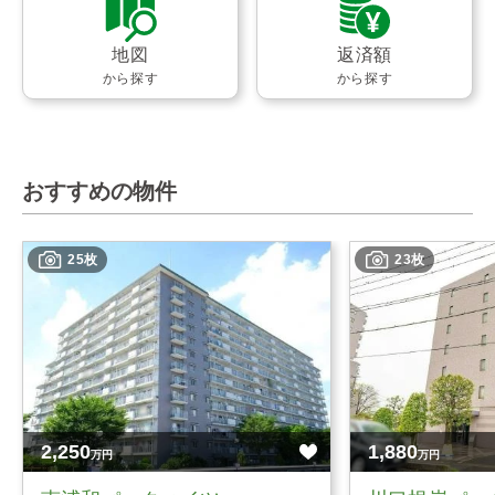
地図
返済額
から探す
から探す
おすすめの物件
25枚
23枚
2,250
1,880
万円
万円