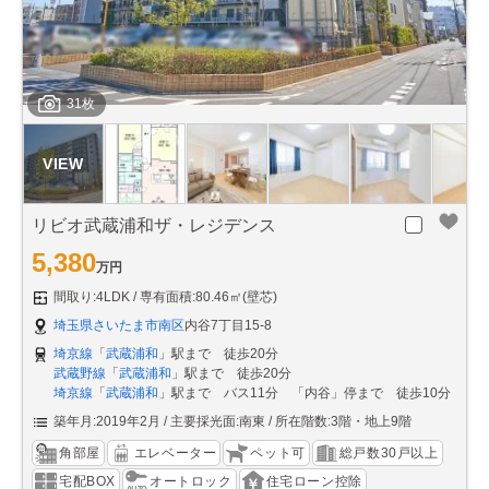
31枚
リビオ武蔵浦和ザ・レジデンス
5,380
万円
間取り:4LDK
専有面積:80.46㎡(壁芯)
埼玉県さいたま市南区
内谷7丁目15-8
埼京線
「
武蔵浦和
」駅まで 徒歩20分
武蔵野線
「
武蔵浦和
」駅まで 徒歩20分
埼京線
「
武蔵浦和
」駅まで バス11分 「内谷」停まで 徒歩10分
築年月:2019年2月
主要採光面:南東
所在階数:3階・地上9階
角部屋
エレベーター
ペット可
総戸数30戸以上
宅配BOX
オートロック
住宅ローン控除