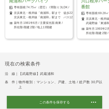
南浦和パークハイツ
川口根岸パー
番館
74.75㎡（壁芯）
3LDK
京浜東北・根岸線「南浦和」駅まで 徒歩22分
69.2
京浜東北・根岸線「南浦和」駅まで バス12分 「二十三夜坂下停留所
京浜東北・根岸線
1981年6月
南東
武蔵野線「東浦和
2階 / 地上13階建
1993年2
2階 
現在の検索条件
沿 線｜
【武蔵野線】武蔵浦和
条 件｜
物件種別：マンション、戸建、土地 / 総戸数 30戸以
上
この条件を保存する