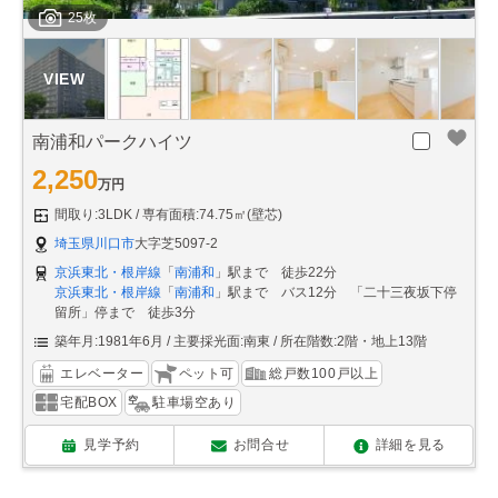
25枚
南浦和パークハイツ
2,250
万円
間取り:3LDK
専有面積:74.75㎡(壁芯)
埼玉県川口市
大字芝5097-2
京浜東北・根岸線
「
南浦和
」駅まで 徒歩22分
京浜東北・根岸線
「
南浦和
」駅まで バス12分 「二十三夜坂下停
留所」停まで 徒歩3分
築年月:1981年6月
主要採光面:南東
所在階数:2階・地上13階
エレベーター
ペット可
総戸数100戸以上
宅配BOX
駐車場空あり
見学予約
お問合せ
詳細を見る