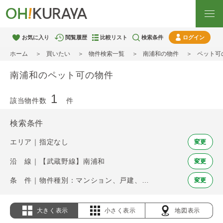
お気に入り
閲覧履歴
比較リスト
検索条件
ログイン
ホーム
買いたい
物件検索一覧
南浦和の物件
ペット可
南浦和のペット可の物件
1
該当物件数
件
検索条件
エリア｜指定なし
変更
沿 線｜【武蔵野線】南浦和
変更
条 件｜物件種別：マンション、戸建、土地 / ペット可
変更
大きく表示
小さく表示
地図表示