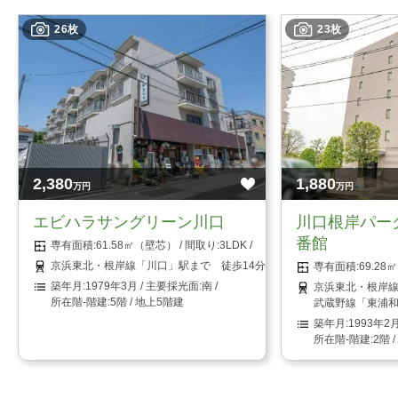
26枚
23枚
2,380
1,880
万円
万円
エビハラサングリーン川口
川口根岸パー
番館
61.58㎡（壁芯）
3LDK
京浜東北・根岸線「川口」駅まで 徒歩14分
69.2
1979年3月
南
京浜東北・根岸線
5階 / 地上5階建
武蔵野線「東浦和
1993年2
2階 