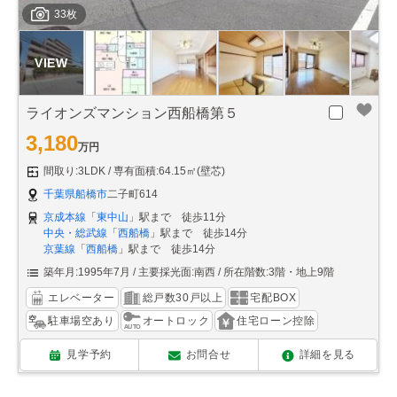
33枚
ライオンズマンション西船橋第５
3,180
万円
間取り:3LDK
専有面積:64.15㎡(壁芯)
千葉県船橋市
二子町614
京成本線
「
東中山
」駅まで 徒歩11分
中央・総武線
「
西船橋
」駅まで 徒歩14分
京葉線
「
西船橋
」駅まで 徒歩14分
築年月:1995年7月
主要採光面:南西
所在階数:3階・地上9階
エレベーター
総戸数30戸以上
宅配BOX
駐車場空あり
オートロック
住宅ローン控除
見学予約
お問合せ
詳細を見る