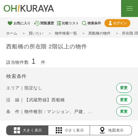
お気に入り
閲覧履歴
比較リスト
検索条件
ログイン
ホーム
買いたい
物件検索一覧
西船橋の物件
所在階 
西船橋の所在階 2階以上の物件
1
該当物件数
件
検索条件
エリア｜指定なし
変更
沿 線｜【武蔵野線】西船橋
変更
条 件｜物件種別：マンション、戸建、土地 / 所在階 2階以上
変更
大きく表示
小さく表示
地図表示