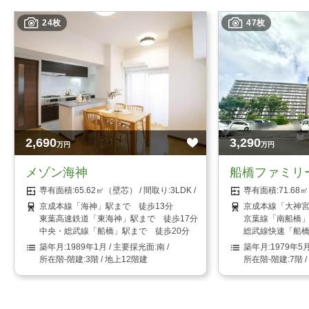
24枚
47枚
2,690
3,290
万円
万円
メゾン海神
船橋ファミリ
65.62㎡（壁芯）
3LDK
71.6
京成本線「海神」駅まで 徒歩13分
京成本線「大神宮
東葉高速鉄道「東海神」駅まで 徒歩17分
京葉線「南船橋」
中央・総武線「船橋」駅まで 徒歩20分
総武線快速「船橋
1989年1月
南
1979年5
3階 / 地上12階建
7階 