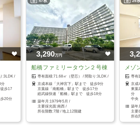
47枚
26
3,290
3,
万円
船橋ファミリータウン２号棟
メゾ
3LDK
71.68㎡（壁芯）
3LDK
3分
京成本線「大神宮下」駅まで 徒歩9分
京成
徒歩17
京葉線「南船橋」駅まで 徒歩17分
東葉
総武線快速「船橋」駅まで 徒歩18分
分
歩20分
中央
1979年5月
南西
7階 / 地上12階建