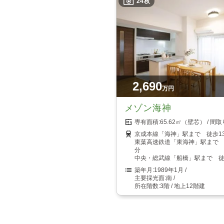
24枚
2,690
万円
メゾン海神
65.62㎡（壁芯）
京成本線「海神」駅まで 徒歩1
東葉高速鉄道「東海神」駅まで 
分
中央・総武線「船橋」駅まで 徒
1989年1月
南
3階 / 地上12階建