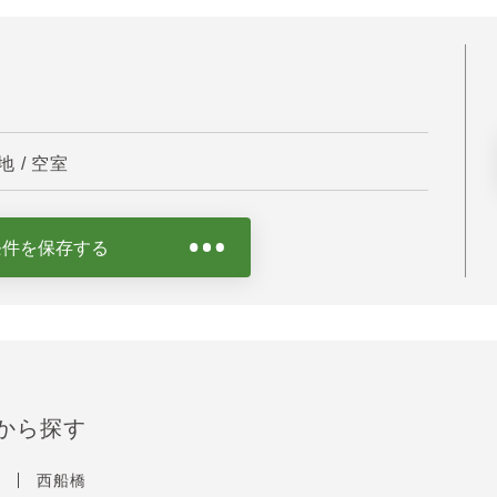
 / 空室
条件を保存する
から探す
口
西船橋