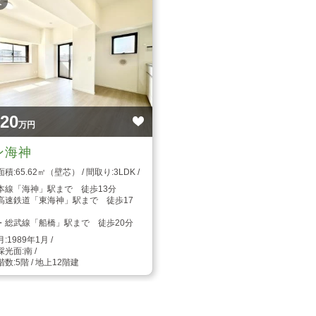
枚
220
万円
ン海神
65.62㎡（壁芯）
3LDK
本線「海神」駅まで 徒歩13分
高速鉄道「東海神」駅まで 徒歩17
・総武線「船橋」駅まで 徒歩20分
1989年1月
南
5階 / 地上12階建