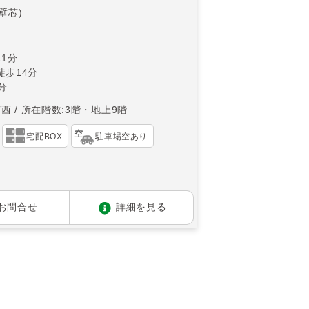
(壁芯)
1分
徒歩14分
分
南西
所在階数:3階・地上9階
宅配BOX
駐車場空あり
お問合せ
詳細を見る