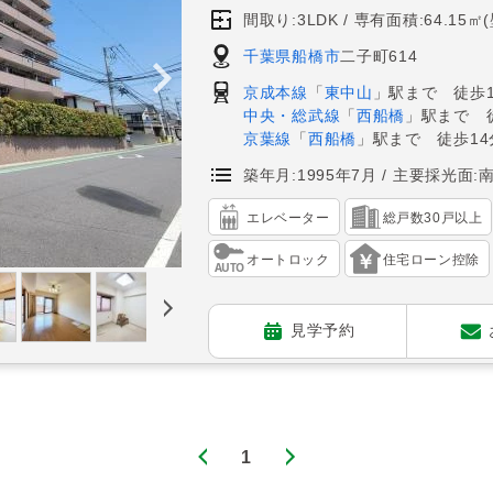
間取り:3LDK
専有面積:64.15㎡
千葉県船橋市
二子町614
京成本線
「
東中山
」駅まで 徒歩1
中央・総武線
「
西船橋
」駅まで 
京葉線
「
西船橋
」駅まで 徒歩14
築年月:1995年7月
主要採光面:
エレベーター
総戸数30戸以上
オートロック
住宅ローン控除
見学予約
1