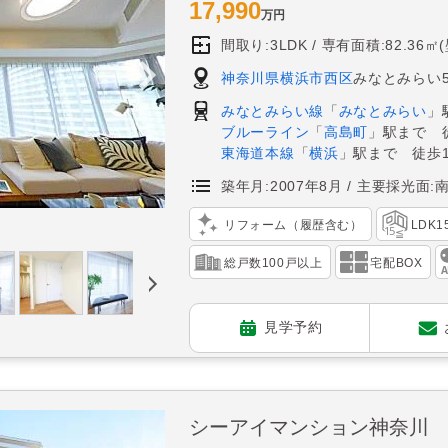
17,990
万円
間取り:3LDK
専有面積:82.36㎡
神奈川県横浜市西区
みなとみらい5
みなとみらい線
「
みなとみらい
」
ブルーライン
「
高島町
」駅まで 
東海道本線
「
横浜
」駅まで 徒歩1
築年月:2007年8月
主要採光面:
リフォーム（履歴含む）
LDK
総戸数100戸以上
宅配BOX
見学予約
シーアイマンション神奈川