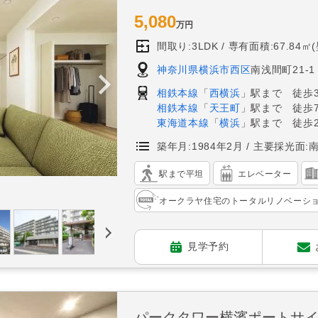
5,080
万円
間取り:3LDK
専有面積:67.84㎡
神奈川県横浜市西区
南浅間町21-1
相鉄本線
「
西横浜
」駅まで 徒歩
相鉄本線
「
天王町
」駅まで 徒歩
東海道本線
「
横浜
」駅まで 徒歩2
築年月:1984年2月
主要採光面:
駅まで平坦
エレベーター
オークラヤ住宅のトータルリノベーシ
見学予約
パークタワー横濱ポートサ