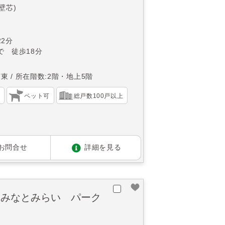
(壁芯)
2分
で 徒歩18分
南東
所在階数:2階・地上5階
）
ペット可
総戸数100戸以上
お問合せ
詳細を見る
ｅみなとみらい パーク