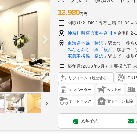
13,980
万円
間取り:2LDK
専有面積:61.39㎡
神奈川県横浜市神奈川区
金港町2-
東海道本線
「
横浜
」駅まで 徒歩
みなとみらい線
「
横浜
」駅まで 
東急東横線
「
横浜
」駅まで 徒歩
築年月:2008年5月
主要採光面:
リフォーム（履歴含む）
LDK
エレベーター
ペット可
オートロック
住宅ローン控除
見学予約