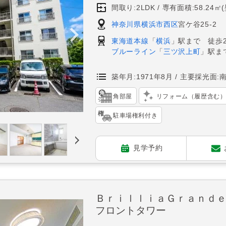
間取り:2LDK
専有面積:58.24㎡
神奈川県横浜市西区
宮ケ谷25-2
東海道本線
「
横浜
」駅まで 徒歩2
ブルーライン
「
三ツ沢上町
」駅ま
築年月:1971年8月
主要採光面:
角部屋
リフォーム（履歴含む
駐車場権利付き
見学予約
ＢｒｉｌｌｉａＧｒａｎｄ
フロントタワー