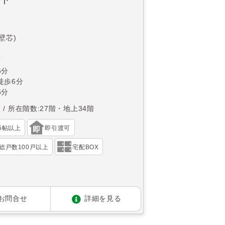
(壁芯)
1
6分
徒歩6分
6分
東
所在階数:27階・地上34階
15帖以上
即引渡可
総戸数100戸以上
宅配BOX
お問合せ
詳細を見る