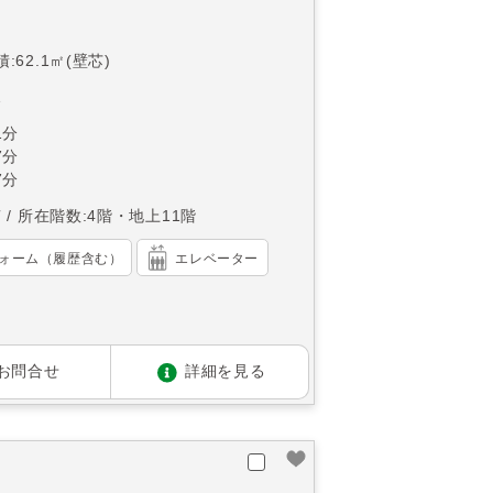
:62.1㎡(壁芯)
1
1分
7分
7分
南
所在階数:4階・地上11階
ォーム（履歴含む）
エレベーター
お問合せ
詳細を見る