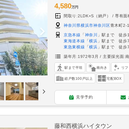
4,580
万円
間取り:2LDK+S（納戸）
専有面積
神奈川県横浜市神奈川区
青木町2-
京急本線
「
神奈川
」駅まで 徒歩
東海道本線
「
横浜
」駅まで 徒歩
東急東横線
「
横浜
」駅まで 徒歩
築年月:1972年3月
主要採光面:
駅まで平坦
南向き
リフ
総戸数100戸以上
宅配BOX
見学予約
藤和西横浜ハイタウン