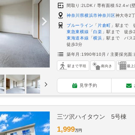
間取り:2LDK
専有面積:52.4㎡(
神奈川県横浜市神奈川区
神大寺2丁
ブルーライン
「
片倉町
」駅まで 
東急東横線
「
白楽
」駅まで 徒歩2
東海道本線
「
横浜
」駅まで バス
徒歩3分
築年月:1990年10月
主要採光面:
駅まで平坦
南向き
最上
見学予約
三ツ沢ハイタウン 5号棟
1,999
万円