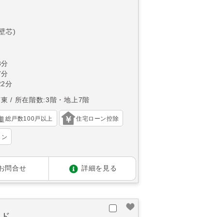
(壁芯)
3分
7分
2分
南東
所在階数:3階・地上7階
総戸数100戸以上
住宅ローン控除
ョン
お問合せ
詳細を見る
イド