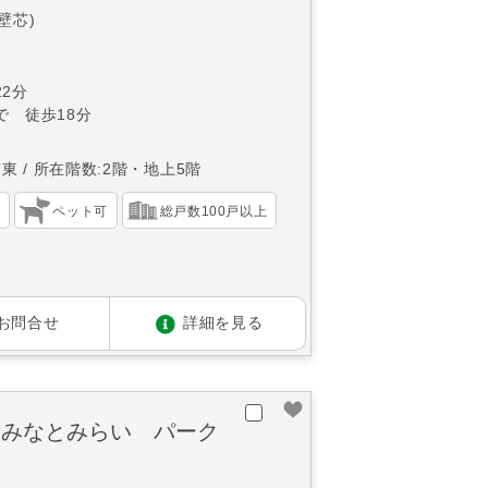
(壁芯)
2分
で 徒歩18分
南東
所在階数:2階・地上5階
）
ペット可
総戸数100戸以上
お問合せ
詳細を見る
ｅみなとみらい パーク