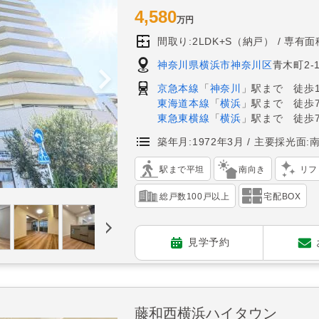
4,580
万円
間取り:2LDK+S（納戸）
専有面積
神奈川県横浜市神奈川区
青木町2-
京急本線
「
神奈川
」駅まで 徒歩
東海道本線
「
横浜
」駅まで 徒歩
東急東横線
「
横浜
」駅まで 徒歩
築年月:1972年3月
主要採光面:
駅まで平坦
南向き
リフ
総戸数100戸以上
宅配BOX
見学予約
藤和西横浜ハイタウン