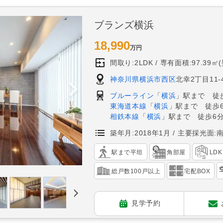
ブランズ横浜
18,990
万円
間取り:2LDK
専有面積:97.39㎡
神奈川県横浜市西区
北幸2丁目11-
ブルーライン
「
横浜
」駅まで 徒
東海道本線
「
横浜
」駅まで 徒歩
相鉄本線
「
横浜
」駅まで 徒歩6
築年月:2018年1月
主要採光面:
駅まで平坦
角部屋
LD
総戸数100戸以上
宅配BOX
見学予約