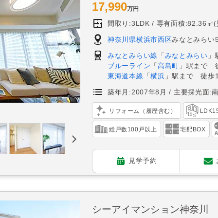
17,990
万円
間取り:3LDK
専有面積:82.36㎡
神奈川県横浜市西区
みなとみらい5
みなとみらい線
「
みなとみらい
」
ブルーライン
「
高島町
」駅まで 
東海道本線
「
横浜
」駅まで 徒歩1
築年月:2007年8月
主要採光面:
リフォーム（履歴含む）
LDK
総戸数100戸以上
宅配BOX
見学予約
シーアイマンション神奈川