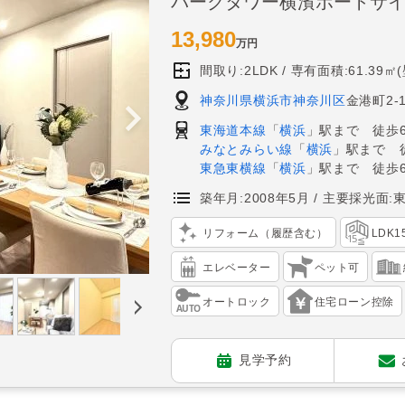
パークタワー横濱ポートサ
13,980
万円
間取り:2LDK
専有面積:61.39㎡
神奈川県横浜市神奈川区
金港町2-
東海道本線
「
横浜
」駅まで 徒歩
みなとみらい線
「
横浜
」駅まで 
東急東横線
「
横浜
」駅まで 徒歩
築年月:2008年5月
主要採光面:
リフォーム（履歴含む）
LDK
エレベーター
ペット可
オートロック
住宅ローン控除
見学予約