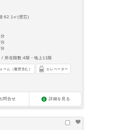
:62.1㎡(壁芯)
1
1分
7分
7分
南
所在階数:4階・地上11階
ォーム（履歴含む）
エレベーター
お問合せ
詳細を見る