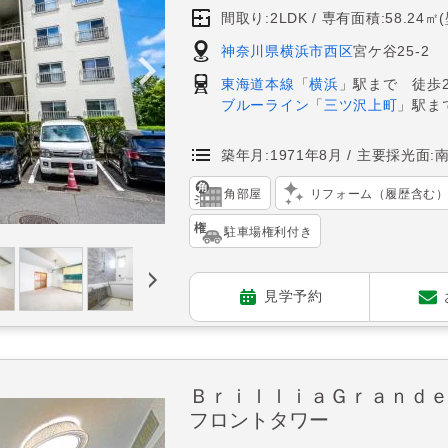
間取り:2LDK
専有面積:58.24㎡
神奈川県横浜市西区
宮ケ谷25-2
東海道本線
「
横浜
」駅まで 徒歩2
ブルーライン
「
三ツ沢上町
」駅ま
築年月:1971年8月
主要採光面:
角部屋
リフォーム（履歴含む
駐車場権利付き
見学予約
ＢｒｉｌｌｉａＧｒａｎｄ
フロントタワー