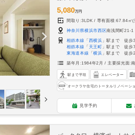
5,080
万円
間取り:3LDK
専有面積:67.84㎡
神奈川県横浜市西区
南浅間町21-1
相鉄本線
「
西横浜
」駅まで 徒歩
相鉄本線
「
天王町
」駅まで 徒歩
東海道本線
「
横浜
」駅まで 徒歩2
築年月:1984年2月
主要採光面:
駅まで平坦
エレベーター
オークラヤ住宅のトータルリノベーシ
見学予約