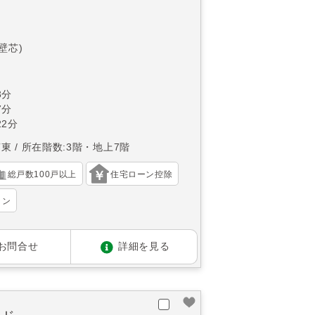
(壁芯)
3分
7分
2分
南東
所在階数:3階・地上7階
総戸数100戸以上
住宅ローン控除
ョン
お問合せ
詳細を見る