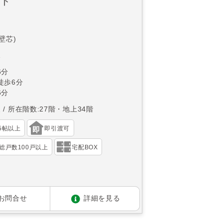
イド
(壁芯)
1
6分
徒歩6分
6分
東
所在階数:27階・地上34階
15帖以上
即引渡可
総戸数100戸以上
宅配BOX
お問合せ
詳細を見る