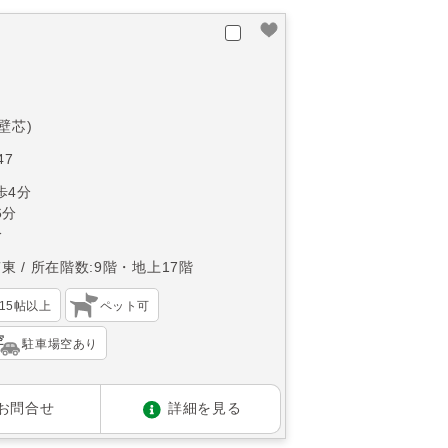
(壁芯)
47
歩4分
6分
分
南東
所在階数:9階・地上17階
K15帖以上
ペット可
駐車場空あり
お問合せ
詳細を見る