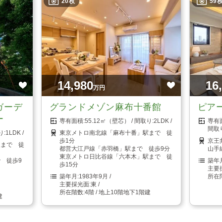
20枚
59
14,980
16
万円
ガーデ
グランドメゾン麻布十番館
ピア
ー
55.12㎡（壁芯）
2LDK
1LDK
東京メトロ南北線「麻布十番」駅まで 徒
歩1分
京王
駅まで 徒
都営大江戸線「赤羽橋」駅まで 徒歩9分
山手
東京メトロ日比谷線「六本木」駅まで 徒
 徒歩9
歩15分
1983年9月
東
4階 / 地上10階地下1階建
建