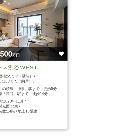
枚
,500
万円
ース渋谷WEST
55.5㎡（壁芯）
1LDK+S（納戸）
井の頭線「神泉」駅まで 徒歩5分
線「渋谷」駅まで 徒歩14分
2020年11月
北東
14階 / 地上15階建