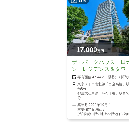
28枚
17,000
万円
ザ・パークハウス三田
ン レジデンス＆タワ
47.44㎡（壁芯）
東京メトロ南北線「白金高輪」
歩8分
都営大江戸線「麻布十番」駅まで
分
2021年10月
南西
1階 / 地上22階地下2階