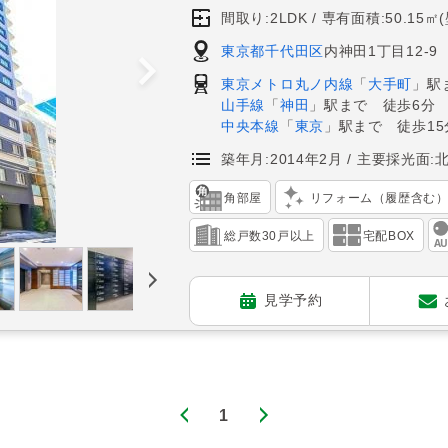
間取り:2LDK
専有面積:50.15㎡
東京都千代田区
内神田1丁目12-9
東京メトロ丸ノ内線
「
大手町
」駅
山手線
「
神田
」駅まで 徒歩6分
中央本線
「
東京
」駅まで 徒歩15
築年月:2014年2月
主要採光面:
角部屋
リフォーム（履歴含む
総戸数30戸以上
宅配BOX
見学予約
1