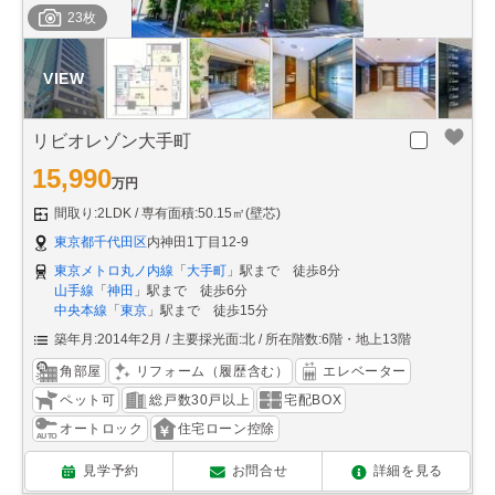
23枚
リビオレゾン大手町
15,990
万円
間取り:2LDK
専有面積:50.15㎡(壁芯)
東京都千代田区
内神田1丁目12-9
東京メトロ丸ノ内線
「
大手町
」駅まで 徒歩8分
山手線
「
神田
」駅まで 徒歩6分
中央本線
「
東京
」駅まで 徒歩15分
築年月:2014年2月
主要採光面:北
所在階数:6階・地上13階
角部屋
リフォーム（履歴含む）
エレベーター
ペット可
総戸数30戸以上
宅配BOX
オートロック
住宅ローン控除
見学予約
お問合せ
詳細を見る