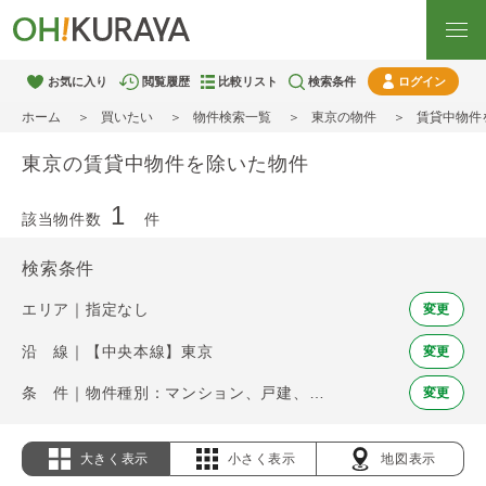
お気に入り
閲覧履歴
比較リスト
検索条件
ログイン
ホーム
買いたい
物件検索一覧
東京の物件
賃貸中物件
東京の賃貸中物件を除いた物件
1
該当物件数
件
検索条件
エリア｜指定なし
変更
沿 線｜【中央本線】東京
変更
条 件｜物件種別：マンション、戸建、土地 / 賃貸中物件を除く
変更
大きく表示
小さく表示
地図表示