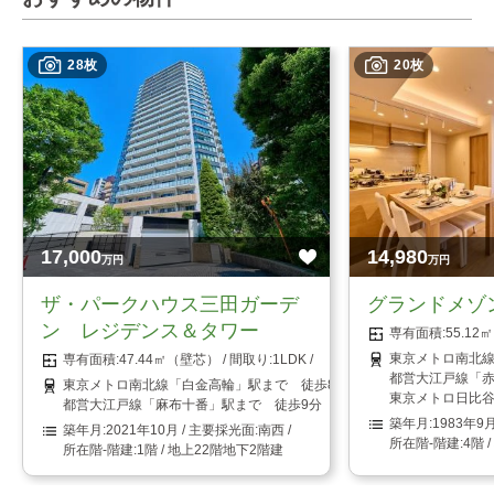
28枚
20枚
17,000
14,980
万円
万円
ザ・パークハウス三田ガーデ
グランドメゾ
ン レジデンス＆タワー
55.1
東京メトロ南北線
47.44㎡（壁芯）
1LDK
都営大江戸線「赤
東京メトロ南北線「白金高輪」駅まで 徒歩8分
東京メトロ日比谷
都営大江戸線「麻布十番」駅まで 徒歩9分
1983年9
2021年10月
南西
4階 
1階 / 地上22階地下2階建