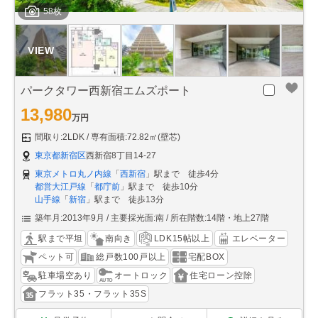
58枚
パークタワー西新宿エムズポート
13,980
万円
間取り:2LDK
専有面積:72.82㎡(壁芯)
東京都新宿区
西新宿8丁目14-27
東京メトロ丸ノ内線
「
西新宿
」駅まで 徒歩4分
都営大江戸線
「
都庁前
」駅まで 徒歩10分
山手線
「
新宿
」駅まで 徒歩13分
築年月:2013年9月
主要採光面:南
所在階数:14階・地上27階
駅まで平坦
南向き
LDK15帖以上
エレベーター
ペット可
総戸数100戸以上
宅配BOX
駐車場空あり
オートロック
住宅ローン控除
フラット35・フラット35S