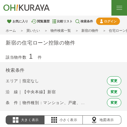
お気に入り
閲覧履歴
比較リスト
検索条件
ログイン
ホーム
買いたい
物件検索一覧
新宿の物件
住宅ローン
新宿の住宅ローン控除の物件
1
該当物件数
件
検索条件
エリア｜指定なし
変更
沿 線｜【中央本線】新宿
変更
条 件｜物件種別：マンション、戸建、土地 / 住宅ローン控除
変更
大きく表示
小さく表示
地図表示