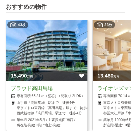
おすすめの物件
43枚
23枚
15,490
13,480
万円
万円
プラウド高田馬場
ライオンズマ
65.81㎡（壁芯）
2LDK
70.1
山手線「高田馬場」駅まで 徒歩4分
東京メトロ有楽町
東京メトロ東西線「高田馬場」駅まで 徒歩4分
東京メトロ東西線
西武新宿線「高田馬場」駅まで 徒歩4分
都営大江戸線「牛
2021年5月
南西
1990年6
2階 / 地上9階建
10階