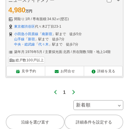
ニューステイトメナー
4,980
万円
間取り:1R
専有面積:34.92㎡(壁芯)
東京都渋谷区
代々木2丁目23-1
小田急小田原線
「
南新宿
」駅まで 徒歩5分
山手線
「
新宿
」駅まで 徒歩7分
中央・総武線
「
代々木
」駅まで 徒歩7分
築年月:1976年5月
主要採光面:北西
所在階数:5階・地上14階
総戸数100戸以上
見学予約
お問合せ
詳細を見る
1
沿線を選び直す
詳細条件を設定する