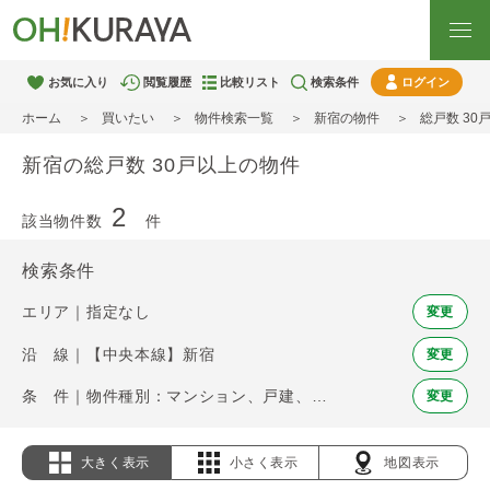
お気に入り
閲覧履歴
比較リスト
検索条件
ログイン
ホーム
買いたい
物件検索一覧
新宿の物件
総戸数 30
新宿の総戸数 30戸以上の物件
2
該当物件数
件
検索条件
エリア｜指定なし
変更
沿 線｜【中央本線】新宿
変更
条 件｜物件種別：マンション、戸建、土地 / 総戸数 30戸以上
変更
大きく表示
小さく表示
地図表示