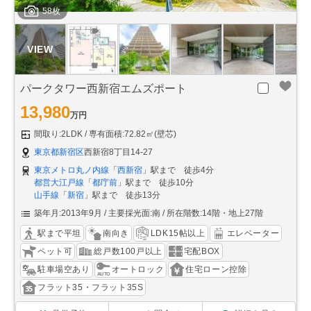
58枚
パークタワー西新宿エムズポート
13,980
万円
間取り:2LDK
専有面積:72.82㎡(壁芯)
東京都新宿区
西新宿8丁目14-27
東京メトロ丸ノ内線
「
西新宿
」駅まで 徒歩4分
都営大江戸線
「
都庁前
」駅まで 徒歩10分
山手線
「
新宿
」駅まで 徒歩13分
築年月:2013年9月
主要採光面:南
所在階数:14階・地上27階
駅まで平坦
南向き
LDK15帖以上
エレベーター
ペット可
総戸数100戸以上
宅配BOX
駐車場空あり
オートロック
住宅ローン控除
フラット35・フラット35S