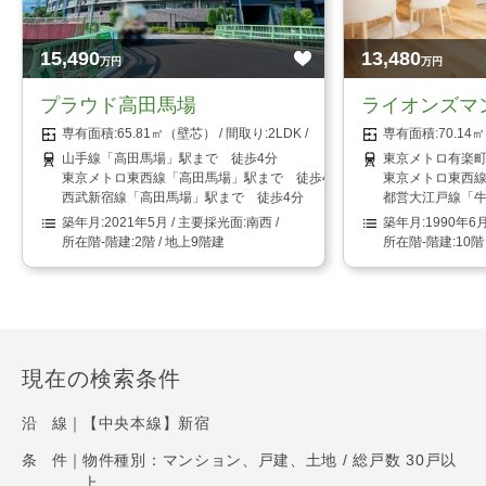
15,490
13,480
万円
万円
プラウド高田馬場
ライオンズマ
65.81㎡（壁芯）
2LDK
70.1
山手線「高田馬場」駅まで 徒歩4分
東京メトロ有楽町
東京メトロ東西線「高田馬場」駅まで 徒歩4分
東京メトロ東西線
西武新宿線「高田馬場」駅まで 徒歩4分
都営大江戸線「牛
2021年5月
南西
1990年6
2階 / 地上9階建
10階
現在の検索条件
沿 線｜
【中央本線】新宿
条 件｜
物件種別：マンション、戸建、土地 / 総戸数 30戸以
上