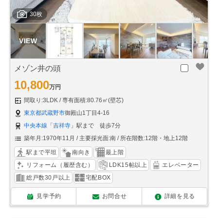
30枚
メゾン井の頭
10,800
万円
間取り:3LDK
専有面積:80.76㎡(壁芯)
東京都武蔵野市
御殿山1丁目4-16
中央本線
「
吉祥寺
」駅まで 徒歩7分
築年月:1970年11月
主要採光面:南
所在階数:12階・地上12階
駅まで平坦
南向き
最上階
リフォーム（履歴含む）
LDK15帖以上
エレベーター
総戸数30戸以上
宅配BOX
見学予約
お問合せ
詳細を見る