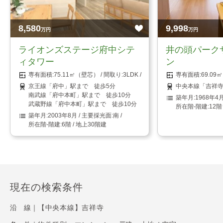
8,580
9,998
万円
万円
ライオンズステージ府中シテ
井の頭パーク
ィタワー
ン
75.11㎡（壁芯）
3LDK
69.0
京王線「府中」駅まで 徒歩5分
中央本線「吉祥寺
南武線「府中本町」駅まで 徒歩10分
1968年4
武蔵野線「府中本町」駅まで 徒歩10分
12階
2003年8月
南
6階 / 地上30階建
現在の検索条件
沿 線｜
【中央本線】吉祥寺