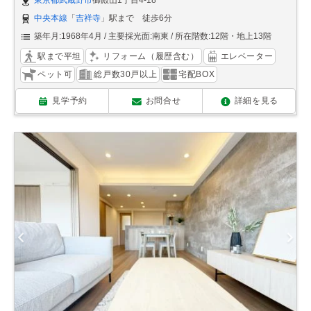
東京都武蔵野市
御殿山1丁目4-18
中央本線
「
吉祥寺
」駅まで 徒歩6分
築年月:1968年4月
主要採光面:南東
所在階数:12階・地上13階
駅まで平坦
リフォーム（履歴含む）
エレベーター
ペット可
総戸数30戸以上
宅配BOX
見学予約
お問合せ
詳細を見る