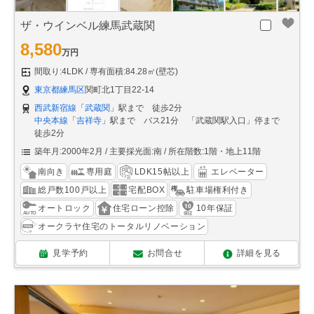
ザ・ウインベル練馬武蔵関
8,580
万円
間取り:4LDK
専有面積:84.28㎡(壁芯)
東京都練馬区
関町北1丁目22-14
西武新宿線
「
武蔵関
」駅まで 徒歩2分
中央本線
「
吉祥寺
」駅まで バス21分 「武蔵関駅入口」停まで
徒歩2分
築年月:2000年2月
主要採光面:南
所在階数:1階・地上11階
南向き
専用庭
LDK15帖以上
エレベーター
総戸数100戸以上
宅配BOX
駐車場権利付き
オートロック
住宅ローン控除
10年保証
オークラヤ住宅のトータルリノベーション
見学予約
お問合せ
詳細を見る