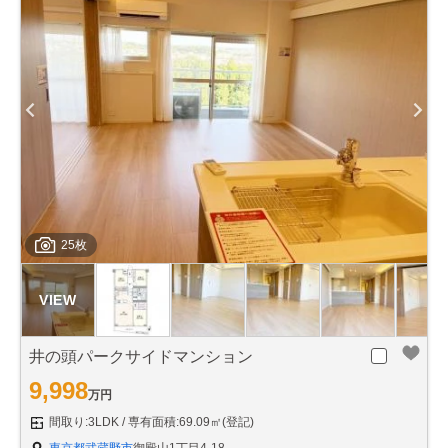
25枚
井の頭パークサイドマンション
9,998
万円
間取り:3LDK
専有面積:69.09㎡(登記)