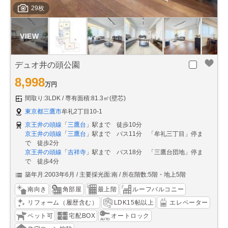
29枚
デュオ井の頭公園
8,998
万円
間取り:3LDK
専有面積:81.3㎡(壁芯)
東京都三鷹市
牟礼2丁目10-1
京王井の頭線
「
三鷹台
」駅まで 徒歩10分
京王井の頭線
「
三鷹台
」駅まで バス11分 「牟礼三丁目」停ま
で 徒歩2分
京王井の頭線
「
吉祥寺
」駅まで バス18分 「三鷹台団地」停ま
で 徒歩4分
築年月:2003年6月
主要採光面:南
所在階数:5階・地上5階
南向き
角部屋
最上階
ルーフバルコニー
リフォーム（履歴含む）
LDK15帖以上
エレベーター
ペット可
宅配BOX
オートロック