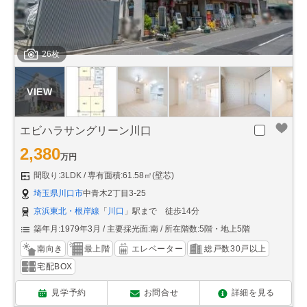
26枚
エビハラサングリーン川口
2,380
万円
間取り:3LDK
専有面積:61.58㎡(壁芯)
埼玉県川口市
中青木2丁目3-25
京浜東北・根岸線
「
川口
」駅まで 徒歩14分
築年月:1979年3月
主要採光面:南
所在階数:5階・地上5階
南向き
最上階
エレベーター
総戸数30戸以上
宅配BOX
見学予約
お問合せ
詳細を見る