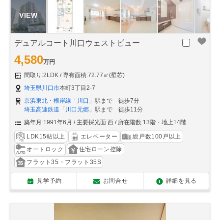
デュアルコート川口ウェストビュー
4,580
万円
間取り:2LDK
専有面積:72.77㎡(壁芯)
埼玉県川口市
本町3丁目2-7
京浜東北・根岸線
「
川口
」駅まで 徒歩7分
埼玉高速鉄道
「
川口元郷
」駅まで 徒歩11分
築年月:1991年6月
主要採光面:西
所在階数:13階・地上14階
LDK15帖以上
エレベーター
総戸数100戸以上
オートロック
住宅ローン控除
フラット35・フラット35S
見学予約
お問合せ
詳細を見る