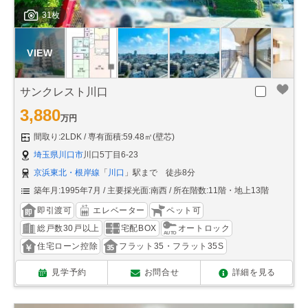
31枚
サンクレスト川口
3,880
万円
間取り:2LDK
専有面積:59.48㎡(壁芯)
埼玉県川口市
川口5丁目6-23
京浜東北・根岸線
「
川口
」駅まで 徒歩8分
築年月:1995年7月
主要採光面:南西
所在階数:11階・地上13階
即引渡可
エレベーター
ペット可
総戸数30戸以上
宅配BOX
オートロック
住宅ローン控除
フラット35・フラット35S
見学予約
お問合せ
詳細を見る