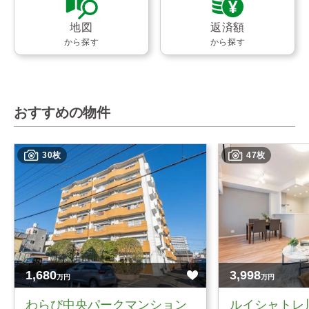
地図
返済額
から探す
から探す
おすすめの物件
30枚
47枚
1,680
3,998
万円
万円
わらび中央パークマンション
ルイシャトレ