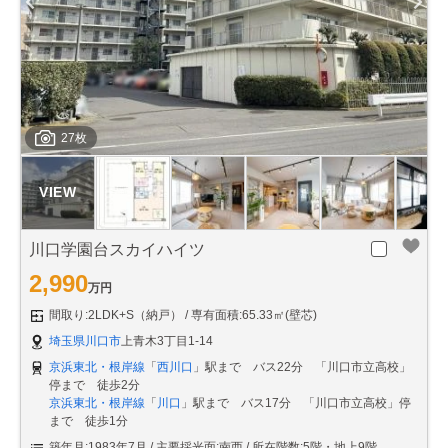
27枚
川口学園台スカイハイツ
2,990
万円
間取り:2LDK+S（納戸）
専有面積:65.33㎡(壁芯)
埼玉県川口市
上青木3丁目1-14
京浜東北・根岸線
「
西川口
」駅まで バス22分 「川口市立高校」
停まで 徒歩2分
京浜東北・根岸線
「
川口
」駅まで バス17分 「川口市立高校」停
まで 徒歩1分
築年月:1983年7月
主要採光面:南西
所在階数:5階・地上9階