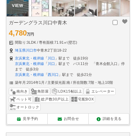
ガーデングラス川口中青木
4,780
万円
間取り:3LDK
専有面積:71.91㎡(壁芯)
埼玉県川口市
中青木2丁目18-22
京浜東北・根岸線
「
川口
」駅まで 徒歩19分
京浜東北・根岸線
「
川口
」駅まで バス11分 「青木会館入口」停
まで 徒歩3分
京浜東北・根岸線
「
西川口
」駅まで 徒歩21分
築年月:2014年1月
主要採光面:南
所在階数:7階・地上10階
南向き
角部屋
LDK15帖以上
エレベーター
ペット可
総戸数30戸以上
宅配BOX
オートロック
見学予約
お問合せ
詳細を見る