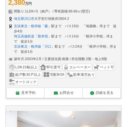
2,380
万円
間取り:1LDK+S（納戸）
専有面積:86.66㎡(壁芯)
埼玉県川口市
大字安行領根岸2804-2
京浜東北・根岸線
「
蕨
」駅まで バス19分 「地蔵橋」停まで 徒
歩4分
埼玉高速鉄道
「
新井宿
」駅まで バス14分 「根岸小学校」停ま
で 徒歩1分
京浜東北・根岸線
「
川口
」駅まで バス24分 「根岸小学校」停ま
で 徒歩1分
築年月:2003年2月
主要採光面:南東
所在階数:2階・地上8階
LDK15帖以上
即引渡可
エレベーター
ペット可
総戸数30戸以上
宅配BOX
駐車場空あり
オートロック
見学予約
お問合せ
詳細を見る