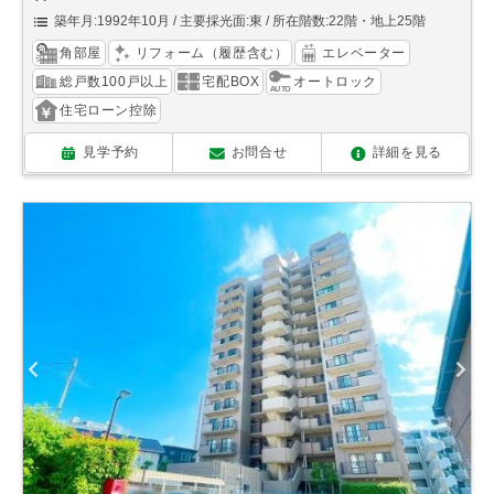
築年月:1992年10月
主要採光面:東
所在階数:22階・地上25階
角部屋
リフォーム（履歴含む）
エレベーター
総戸数100戸以上
宅配BOX
オートロック
住宅ローン控除
見学予約
お問合せ
詳細を見る