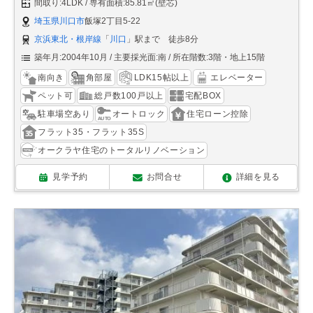
間取り:4LDK
専有面積:85.81㎡(壁芯)
埼玉県川口市
飯塚2丁目5-22
京浜東北・根岸線
「
川口
」駅まで 徒歩8分
築年月:2004年10月
主要採光面:南
所在階数:3階・地上15階
南向き
角部屋
LDK15帖以上
エレベーター
ペット可
総戸数100戸以上
宅配BOX
駐車場空あり
オートロック
住宅ローン控除
フラット35・フラット35S
オークラヤ住宅のトータルリノベーション
見学予約
お問合せ
詳細を見る