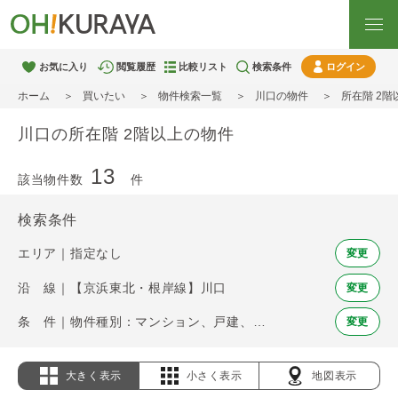
お気に入り
閲覧履歴
比較リスト
検索条件
ログイン
ホーム
買いたい
物件検索一覧
川口の物件
所在階 2
川口の所在階 2階以上の物件
13
該当物件数
件
検索条件
エリア｜指定なし
変更
沿 線｜【京浜東北・根岸線】川口
変更
条 件｜物件種別：マンション、戸建、土地 / 所在階 2階以上
変更
大きく表示
小さく表示
地図表示