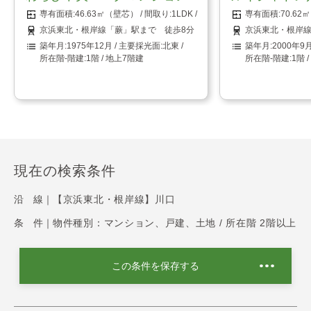
46.63㎡（壁芯）
1LDK
70.6
京浜東北・根岸線「蕨」駅まで 徒歩8分
京浜東北・根岸線
1975年12月
北東
2000年9
1階 / 地上7階建
1階 
現在の検索条件
沿 線｜
【京浜東北・根岸線】川口
条 件｜
物件種別：マンション、戸建、土地 / 所在階 2階以上
この条件を保存する