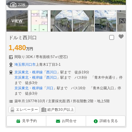
22枚
ドルミ西川口
1,480
万円
間取り:3DK
専有面積:57㎡(壁芯)
埼玉県川口市
上青木1丁目3-1
京浜東北・根岸線
「
西川口
」駅まで 徒歩19分
京浜東北・根岸線
「
西川口
」駅まで バス8分 「青木中央通り」停
まで 徒歩3分
京浜東北・根岸線
「
川口
」駅まで バス16分 「青木公園入口」停
まで 徒歩3分
築年月:1977年10月
主要採光面:西
所在階数:2階・地上5階
エレベーター
総戸数30戸以上
見学予約
お問合せ
詳細を見る