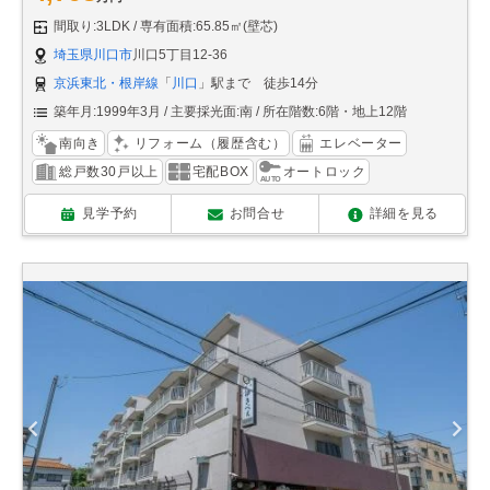
間取り:3LDK
専有面積:65.85㎡(壁芯)
埼玉県川口市
川口5丁目12-36
京浜東北・根岸線
「
川口
」駅まで 徒歩14分
築年月:1999年3月
主要採光面:南
所在階数:6階・地上12階
南向き
リフォーム（履歴含む）
エレベーター
総戸数30戸以上
宅配BOX
オートロック
見学予約
お問合せ
詳細を見る