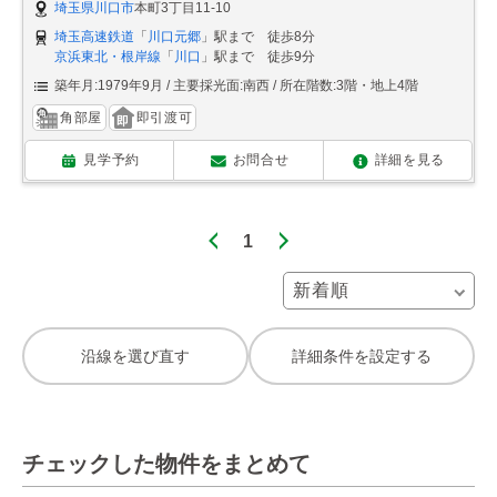
埼玉県川口市
本町3丁目11-10
埼玉高速鉄道
「
川口元郷
」駅まで 徒歩8分
京浜東北・根岸線
「
川口
」駅まで 徒歩9分
築年月:1979年9月
主要採光面:南西
所在階数:3階・地上4階
角部屋
即引渡可
見学予約
お問合せ
詳細を見る
1
沿線を選び直す
詳細条件を設定する
チェックした物件をまとめて