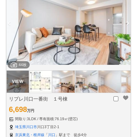
44枚
リプレ川口一番街 １号棟
6,698
万円
間取り:3LDK
専有面積:76.19㎡(壁芯)
埼玉県川口市
川口3丁目2-1
京浜東北・根岸線
「
川口
」駅まで 徒歩4分