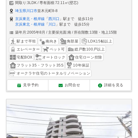
間取り:3LDK
専有面積:72.11㎡(壁芯)
埼玉県川口市
並木元町8-8
京浜東北・根岸線
「
西川口
」駅まで 徒歩11分
京浜東北・根岸線
「
川口
」駅まで 徒歩15分
築年月:2005年8月
主要採光面:南
所在階数:13階・地上15階
駅まで平坦
南向き
角部屋
LDK15帖以上
エレベーター
ペット可
総戸数100戸以上
宅配BOX
オートロック
住宅ローン控除
フラット35・フラット35S
10年保証
オークラヤ住宅のトータルリノベーション
見学予約
お問合せ
詳細を見る