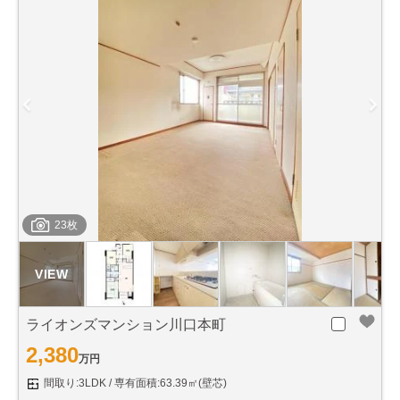
23枚
ライオンズマンション川口本町
2,380
万円
間取り:3LDK
専有面積:63.39㎡(壁芯)