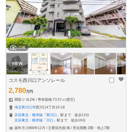
21枚
コスモ西川口アンソレール
2,780
万円
間取り:3LDK
専有面積:73.57㎡(壁芯)
埼玉県川口市
西川口4丁目10-18
京浜東北・根岸線
「
西川口
」駅まで 徒歩12分
京浜東北・根岸線
「
川口
」駅まで 徒歩16分
築年月:1988年12月
主要採光面:南
所在階数:3階・地上7階