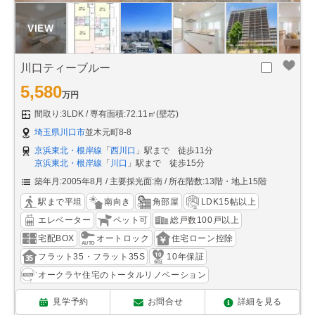
川口ティーブルー
5,580
万円
間取り:3LDK
専有面積:72.11㎡(壁芯)
埼玉県川口市
並木元町8-8
京浜東北・根岸線
「
西川口
」駅まで 徒歩11分
京浜東北・根岸線
「
川口
」駅まで 徒歩15分
築年月:2005年8月
主要採光面:南
所在階数:13階・地上15階
駅まで平坦
南向き
角部屋
LDK15帖以上
エレベーター
ペット可
総戸数100戸以上
宅配BOX
オートロック
住宅ローン控除
フラット35・フラット35S
10年保証
オークラヤ住宅のトータルリノベーション
見学予約
お問合せ
詳細を見る