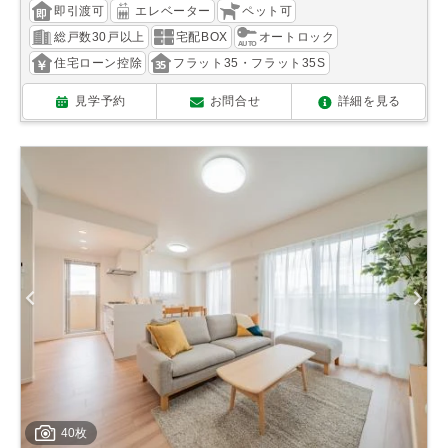
即引渡可
エレベーター
ペット可
総戸数30戸以上
宅配BOX
オートロック
住宅ローン控除
フラット35・フラット35S
見学予約
お問合せ
詳細を見る
40枚