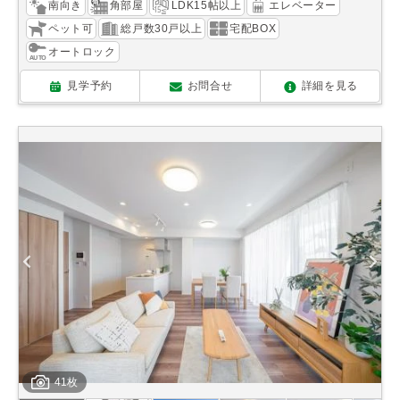
南向き
角部屋
LDK15帖以上
エレベーター
ペット可
総戸数30戸以上
宅配BOX
オートロック
見学予約
お問合せ
詳細を見る
41枚