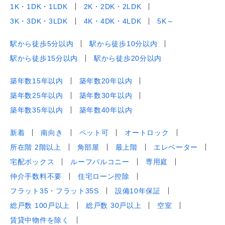
1K・1DK・1LDK
2K・2DK・2LDK
3K・3DK・3LDK
4K・4DK・4LDK
5K～
駅から徒歩5分以内
駅から徒歩10分以内
駅から徒歩15分以内
駅から徒歩20分以内
築年数15年以内
築年数20年以内
築年数25年以内
築年数30年以内
築年数35年以内
築年数40年以内
新着
南向き
ペット可
オートロック
所在階 2階以上
角部屋
最上階
エレベーター
宅配ボックス
ルーフバルコニー
専用庭
仲介手数料不要
住宅ローン控除
フラット35・フラット35S
設備10年保証
総戸数 100戸以上
総戸数 30戸以上
空室
賃貸中物件を除く