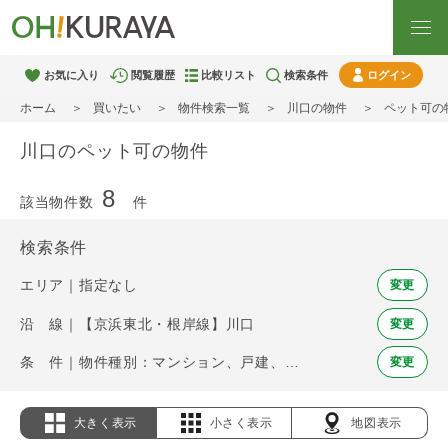
お気に入り
閲覧履歴
比較リスト
検索条件
ログイン
ホーム
買いたい
物件検索一覧
川口の物件
ペット可の
川口のペット可の物件
8
該当物件数
件
検索条件
エリア｜指定なし
変更
沿 線｜【京浜東北・根岸線】川口
変更
条 件｜物件種別：マンション、戸建、土地 / ペット可
変更
大きく表示
小さく表示
地図表示