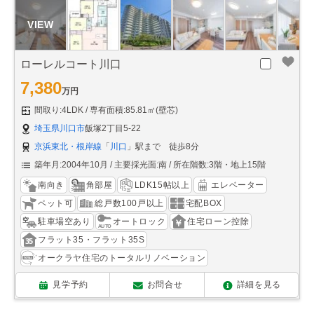
ローレルコート川口
7,380
万円
間取り:4LDK
専有面積:85.81㎡(壁芯)
埼玉県川口市
飯塚2丁目5-22
京浜東北・根岸線
「
川口
」駅まで 徒歩8分
築年月:2004年10月
主要採光面:南
所在階数:3階・地上15階
南向き
角部屋
LDK15帖以上
エレベーター
ペット可
総戸数100戸以上
宅配BOX
駐車場空あり
オートロック
住宅ローン控除
フラット35・フラット35S
オークラヤ住宅のトータルリノベーション
見学予約
お問合せ
詳細を見る