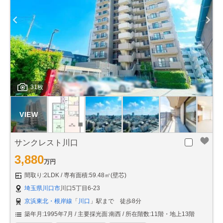
31枚
サンクレスト川口
3,880
万円
間取り:2LDK
専有面積:59.48㎡(壁芯)
埼玉県川口市
川口5丁目6-23
京浜東北・根岸線
「
川口
」駅まで 徒歩8分
築年月:1995年7月
主要採光面:南西
所在階数:11階・地上13階