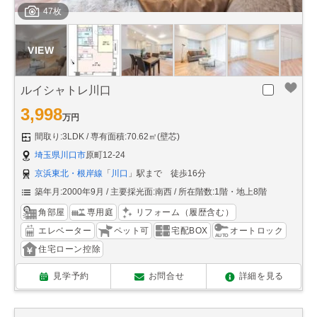
47枚
ルイシャトレ川口
3,998
万円
間取り:3LDK
専有面積:70.62㎡(壁芯)
埼玉県川口市
原町12-24
京浜東北・根岸線
「
川口
」駅まで 徒歩16分
築年月:2000年9月
主要採光面:南西
所在階数:1階・地上8階
角部屋
専用庭
リフォーム（履歴含む）
エレベーター
ペット可
宅配BOX
オートロック
住宅ローン控除
見学予約
お問合せ
詳細を見る