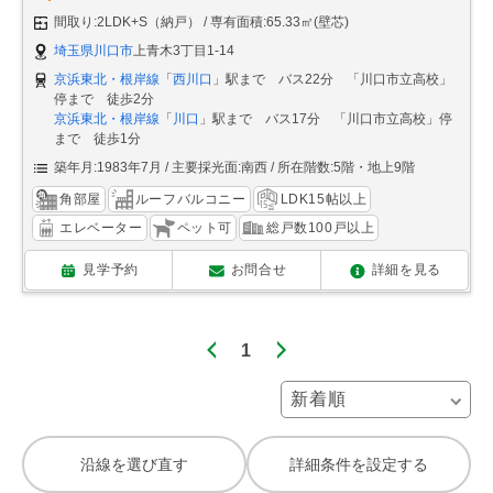
間取り:2LDK+S（納戸）
専有面積:65.33㎡(壁芯)
埼玉県川口市
上青木3丁目1-14
京浜東北・根岸線
「
西川口
」駅まで バス22分 「川口市立高校」
停まで 徒歩2分
京浜東北・根岸線
「
川口
」駅まで バス17分 「川口市立高校」停
まで 徒歩1分
築年月:1983年7月
主要採光面:南西
所在階数:5階・地上9階
角部屋
ルーフバルコニー
LDK15帖以上
エレベーター
ペット可
総戸数100戸以上
見学予約
お問合せ
詳細を見る
1
沿線を選び直す
詳細条件を設定する