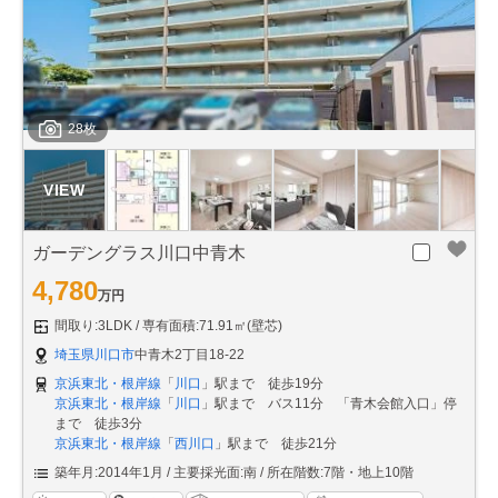
28枚
ガーデングラス川口中青木
4,780
万円
間取り:3LDK
専有面積:71.91㎡(壁芯)
埼玉県川口市
中青木2丁目18-22
京浜東北・根岸線
「
川口
」駅まで 徒歩19分
京浜東北・根岸線
「
川口
」駅まで バス11分 「青木会館入口」停
まで 徒歩3分
京浜東北・根岸線
「
西川口
」駅まで 徒歩21分
築年月:2014年1月
主要採光面:南
所在階数:7階・地上10階