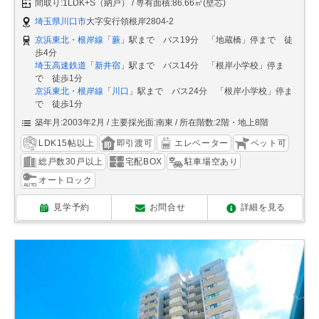
間取り:1LDK+S（納戸）
専有面積:86.66㎡(壁芯)
埼玉県川口市
大字安行領根岸2804-2
京浜東北・根岸線
「
蕨
」駅まで バス19分 「地蔵橋」停まで 徒
歩4分
埼玉高速鉄道
「
新井宿
」駅まで バス14分 「根岸小学校」停ま
で 徒歩1分
京浜東北・根岸線
「
川口
」駅まで バス24分 「根岸小学校」停ま
で 徒歩1分
築年月:2003年2月
主要採光面:南東
所在階数:2階・地上8階
LDK15帖以上
即引渡可
エレベーター
ペット可
総戸数30戸以上
宅配BOX
駐車場空あり
オートロック
見学予約
お問合せ
詳細を見る