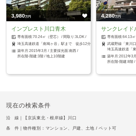
3,980
4,280
万円
万円
インプレスト川口青木
サンクレイド
70.24㎡（壁芯）
3LDK
64.1
埼玉高速鉄道「南鳩ヶ谷」駅まで 徒歩12分
武蔵野線「東川口
埼玉高速鉄道「東
2015年3月
南西
3階 / 地上10階建
2012年3
8階 
現在の検索条件
沿 線｜
【京浜東北・根岸線】川口
条 件｜
物件種別：マンション、戸建、土地 / ペット可