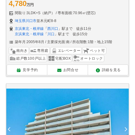
4,780
万円
間取り:3LDK+S（納戸）
専有面積:70.96㎡(壁芯)
埼玉県川口市
並木元町8-8
京浜東北・根岸線
「
西川口
」駅まで 徒歩11分
京浜東北・根岸線
「
川口
」駅まで 徒歩15分
築年月:2005年8月
主要採光面:南
所在階数:1階・地上15階
南向き
専用庭
エレベーター
ペット可
総戸数100戸以上
宅配BOX
オートロック
見学予約
お問合せ
詳細を見る