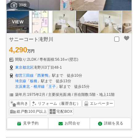
39枚
サニーコート滝野川
4,290
万円
間取り:2LDK
専有面積:56.16㎡(壁芯)
東京都北区
滝野川3丁目48-1
都営三田線
「
西巣鴨
」駅まで 徒歩10分
埼京線
「
板橋
」駅まで 徒歩13分
京浜東北・根岸線
「
王子
」駅まで 徒歩15分
築年月:1975年2月
主要採光面:南
所在階数:5階・地上11階
南向き
リフォーム（履歴含む）
エレベーター
総戸数100戸以上
宅配BOX
見学予約
お問合せ
詳細を見る