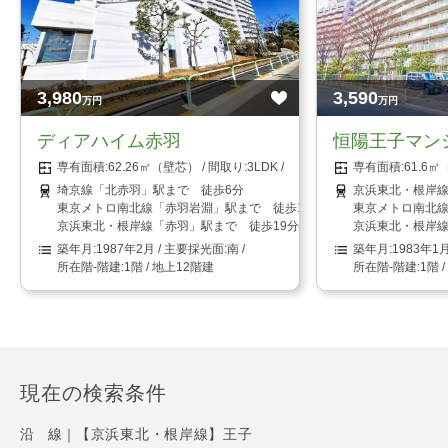
3,980
3,590
万円
万円
ディアハイム赤羽
恒陽王子マン
62.26㎡（壁芯）
3LDK
61.6
埼京線「北赤羽」駅まで 徒歩6分
京浜東北・根岸線
東京メトロ南北線「赤羽岩淵」駅まで 徒歩12分
東京メトロ南北線
京浜東北・根岸線「赤羽」駅まで 徒歩19分
京浜東北・根岸線
1987年2月
南
1983年1
1階 / 地上12階建
1階 
現在の検索条件
沿 線｜
【京浜東北・根岸線】王子