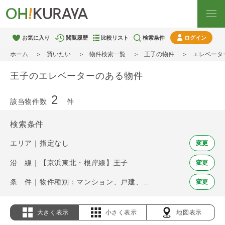
お気に入り
閲覧履歴
比較リスト
検索条件
ログイン
ホーム
買いたい
物件検索一覧
王子の物件
エレベータ
王子のエレベーターのある物件
2
該当物件数
件
検索条件
エリア｜指定なし
変更
沿 線｜【京浜東北・根岸線】王子
変更
条 件｜物件種別：マンション、戸建、土地 / エレベーター
変更
大きく表示
小さく表示
地図表示