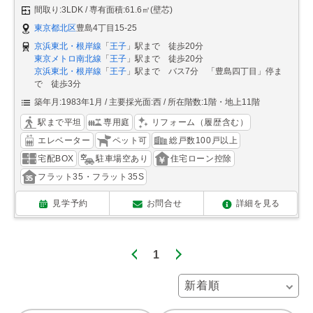
間取り:3LDK
専有面積:61.6㎡(壁芯)
東京都北区
豊島4丁目15-25
京浜東北・根岸線
「
王子
」駅まで 徒歩20分
東京メトロ南北線
「
王子
」駅まで 徒歩20分
京浜東北・根岸線
「
王子
」駅まで バス7分 「豊島四丁目」停ま
で 徒歩3分
築年月:1983年1月
主要採光面:西
所在階数:1階・地上11階
駅まで平坦
専用庭
リフォーム（履歴含む）
エレベーター
ペット可
総戸数100戸以上
宅配BOX
駐車場空あり
住宅ローン控除
フラット35・フラット35S
見学予約
お問合せ
詳細を見る
1