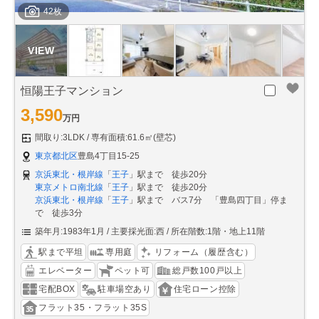
42枚
恒陽王子マンション
3,590
万円
間取り:3LDK
専有面積:61.6㎡(壁芯)
東京都北区
豊島4丁目15-25
京浜東北・根岸線
「
王子
」駅まで 徒歩20分
東京メトロ南北線
「
王子
」駅まで 徒歩20分
京浜東北・根岸線
「
王子
」駅まで バス7分 「豊島四丁目」停ま
で 徒歩3分
築年月:1983年1月
主要採光面:西
所在階数:1階・地上11階
駅まで平坦
専用庭
リフォーム（履歴含む）
エレベーター
ペット可
総戸数100戸以上
宅配BOX
駐車場空あり
住宅ローン控除
フラット35・フラット35S