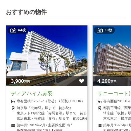
おすすめの物件
44枚
39枚
3,980
4,290
万円
万円
ディアハイム赤羽
サニーコート
62.26㎡（壁芯）
3LDK
56.1
埼京線「北赤羽」駅まで 徒歩6分
都営三田線「西巣
東京メトロ南北線「赤羽岩淵」駅まで 徒歩12分
埼京線「板橋」駅
京浜東北・根岸線「赤羽」駅まで 徒歩19分
京浜東北・根岸線
1987年2月
南
1975年2
1階 / 地上12階建
5階 