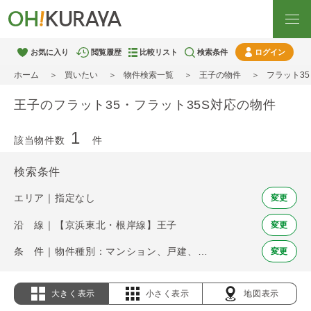
お気に入り
閲覧履歴
比較リスト
検索条件
ログイン
ホーム
買いたい
物件検索一覧
王子の物件
フラット3
王子のフラット35・フラット35S対応の物件
1
該当物件数
件
検索条件
エリア｜指定なし
変更
沿 線｜【京浜東北・根岸線】王子
変更
条 件｜物件種別：マンション、戸建、土地 / フラット35・フラット35S
変更
大きく表示
小さく表示
地図表示