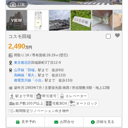
17枚
コスモ田端
2,490
万円
間取り:1K
専有面積:28.29㎡(壁芯)
東京都北区
田端新町3丁目12-9
山手線
「
田端
」駅まで 徒歩9分
高崎線
「
尾久
」駅まで 徒歩12分
都電荒川線
「
小台
」駅まで 徒歩13分
築年月:1993年7月
主要採光面:南西
所在階数:6階・地上12階
駅まで平坦
即引渡可
エレベーター
総戸数100戸以上
宅配BOX
オートロック
期間限定リノベーション向き物件
見学予約
お問合せ
詳細を見る