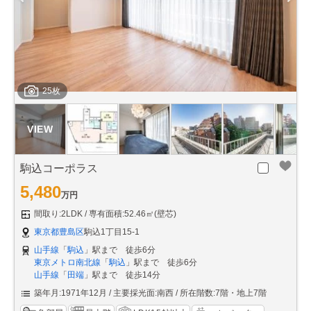
25枚
駒込コーポラス
5,480
万円
間取り:2LDK
専有面積:52.46㎡(壁芯)
東京都豊島区
駒込1丁目15-1
山手線
「
駒込
」駅まで 徒歩6分
東京メトロ南北線
「
駒込
」駅まで 徒歩6分
山手線
「
田端
」駅まで 徒歩14分
築年月:1971年12月
主要採光面:南西
所在階数:7階・地上7階