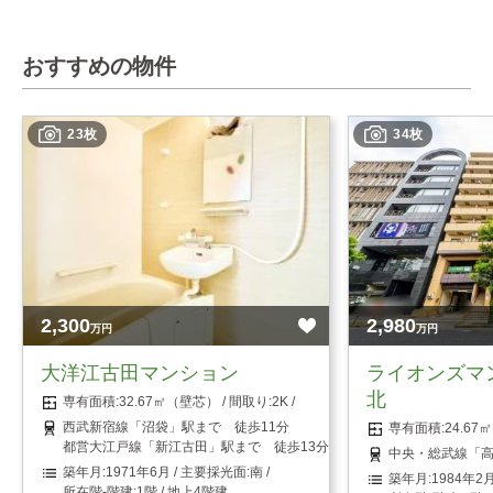
おすすめの物件
23枚
34枚
2,300
2,980
万円
万円
大洋江古田マンション
ライオンズマ
北
32.67㎡（壁芯）
2K
西武新宿線「沼袋」駅まで 徒歩11分
24.6
都営大江戸線「新江古田」駅まで 徒歩13分
中央・総武線「高
1971年6月
南
1984年2
1階 / 地上4階建