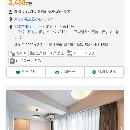
3,480
万円
間取り:3LDK
専有面積:64.8㎡(壁芯)
東京都足立区
小台2丁目5-1
都電荒川線
「
小台
」駅まで 徒歩14分
山手線
「
田端
」駅まで バス21分 「宮城都営住宅前」停まで 徒
歩3分
築年月:2000年2月
主要採光面:南
所在階数:3階・地上13階
南向き
総戸数100戸以上
オートロック
住宅ローン控除
見学予約
お問合せ
詳細を見る