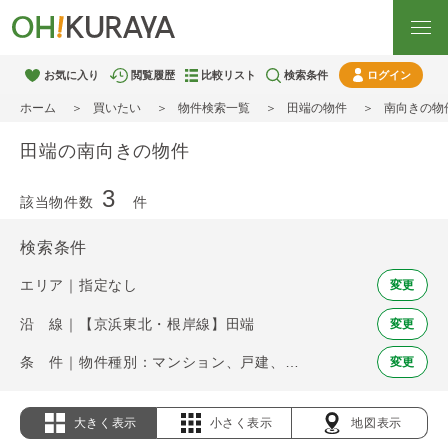
お気に入り
閲覧履歴
比較リスト
検索条件
ログイン
ホーム
買いたい
物件検索一覧
田端の物件
南向きの物
田端の南向きの物件
3
該当物件数
件
検索条件
エリア｜指定なし
変更
沿 線｜【京浜東北・根岸線】田端
変更
条 件｜物件種別：マンション、戸建、土地 / 南向き
変更
大きく表示
小さく表示
地図表示