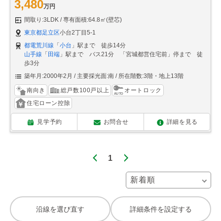
3,480
万円
間取り:3LDK
専有面積:64.8㎡(壁芯)
東京都足立区
小台2丁目5-1
都電荒川線
「
小台
」駅まで 徒歩14分
山手線
「
田端
」駅まで バス21分 「宮城都営住宅前」停まで 徒
歩3分
築年月:2000年2月
主要採光面:南
所在階数:3階・地上13階
南向き
総戸数100戸以上
オートロック
住宅ローン控除
見学予約
お問合せ
詳細を見る
1
沿線を選び直す
詳細条件を設定する