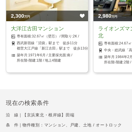
2,300
2,980
万円
万円
大洋江古田マンション
ライオンズマ
北
32.67㎡（壁芯）
2K
西武新宿線「沼袋」駅まで 徒歩11分
24.6
都営大江戸線「新江古田」駅まで 徒歩13分
中央・総武線「高
1971年6月
南
1984年2
1階 / 地上4階建
2階 
現在の検索条件
沿 線｜
【京浜東北・根岸線】田端
条 件｜
物件種別：マンション、戸建、土地 / オートロック