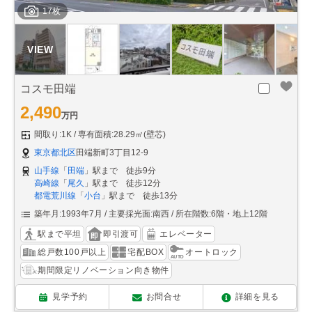
17枚
コスモ田端
2,490
万円
間取り:1K
専有面積:28.29㎡(壁芯)
東京都北区
田端新町3丁目12-9
山手線
「
田端
」駅まで 徒歩9分
高崎線
「
尾久
」駅まで 徒歩12分
都電荒川線
「
小台
」駅まで 徒歩13分
築年月:1993年7月
主要採光面:南西
所在階数:6階・地上12階
駅まで平坦
即引渡可
エレベーター
総戸数100戸以上
宅配BOX
オートロック
期間限定リノベーション向き物件
見学予約
お問合せ
詳細を見る