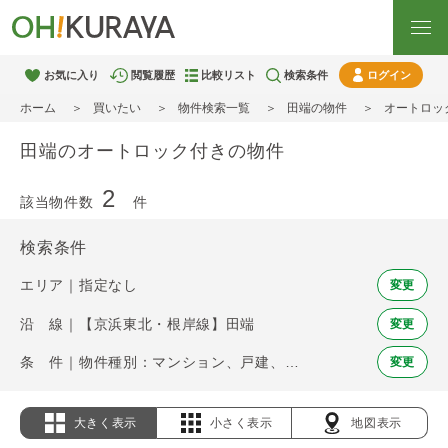
お気に入り
閲覧履歴
比較リスト
検索条件
ログイン
ホーム
買いたい
物件検索一覧
田端の物件
オートロッ
田端のオートロック付きの物件
2
該当物件数
件
検索条件
エリア｜指定なし
変更
沿 線｜【京浜東北・根岸線】田端
変更
条 件｜物件種別：マンション、戸建、土地 / オートロック
変更
大きく表示
小さく表示
地図表示