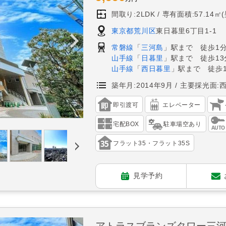
間取り:2LDK
専有面積:57.14㎡
東京都荒川区
東日暮里6丁目1-1
常磐線
「
三河島
」駅まで 徒歩1
山手線
「
日暮里
」駅まで 徒歩13
山手線
「
西日暮里
」駅まで 徒歩1
築年月:2014年9月
主要採光面:
即引渡可
エレベーター
宅配BOX
駐車場空あり
フラット35・フラット35S
見学予約
アトラスブランズタワー三