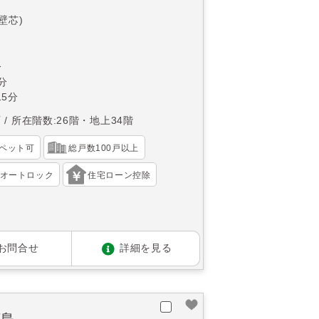
(壁芯)
分
分
5分
西
所在階数:26階・地上34階
ペット可
総戸数100戸以上
オートロック
住宅ローン控除
お問合せ
詳細を見る
河島