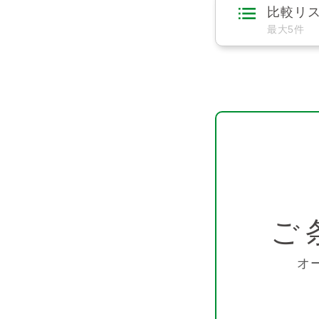
比較リ
最大5件
ご
オ