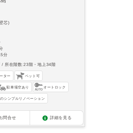
(壁芯)
分
分
5分
西
所在階数:23階・地上34階
ーター
ペット可
駐車場空あり
オートロック
宅のシンプルリノベーション
お問合せ
詳細を見る