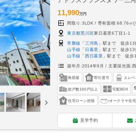
11,990
万円
間取り:3LDK
専有面積:68.76㎡
東京都荒川区
東日暮里6丁目1-1
常磐線
「
三河島
」駅まで 徒歩1
山手線
「
日暮里
」駅まで 徒歩13
山手線
「
西日暮里
」駅まで 徒歩1
築年月:2014年9月
主要採光面:
角部屋
即引渡可
エレベ
総戸数100戸以上
宅配BOX
住宅ローン控除
オークラヤ住
見学予約