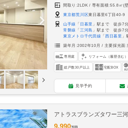
間取り:2LDK
専有面積:55.8㎡(
東京都荒川区
東日暮里6丁目40-9
山手線
「
日暮里
」駅まで 徒歩7
常磐線
「
三河島
」駅まで 徒歩7
東京メトロ千代田線
「
西日暮里
」
築年月:2002年10月
主要採光面:
専用庭
リフォーム（履歴含む
総戸数30戸以上
宅配BOX
見学予約
アトラスブランズタワー三
9,990
万円