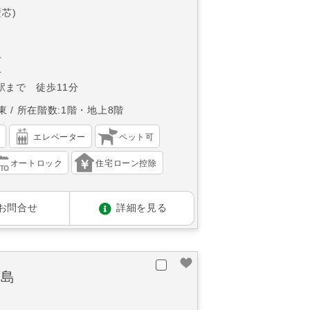
壁芯)
分
分
駅まで 徒歩11分
東
所在階数:1階・地上8階
）
エレベーター
ペット可
オートロック
住宅ローン控除
お問合せ
詳細を見る
河島