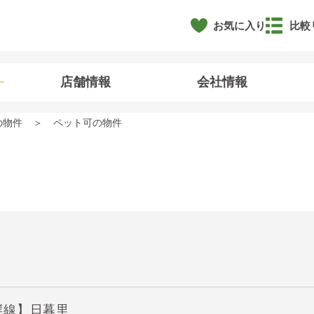
お気に入り
比較
店舗情報
会社情報
の物件
ペット可の物件
岸線】日暮里