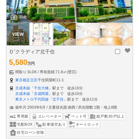
30枚
Ｄ’クラディア北千住
5,580
万円
間取り:3LDK
専有面積:71.8㎡(壁芯)
東京都足立区
千住関屋町11-1
京成本線
「
千住大橋
」駅まで 徒歩10分
京成本線
「
京成関屋
」駅まで 徒歩10分
東京メトロ千代田線
「
北千住
」駅まで 徒歩11分
築年月:2003年8月
主要採光面:南西
所在階数:1階・地上8階
専用庭
エレベーター
ペット可
総戸数30戸以上
宅配BOX
駐車場空あり
オートロック
住宅ローン控除