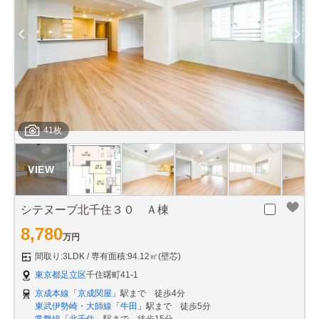
41枚
シテヌーブ北千住３０ Ａ棟
8,780
万円
間取り:3LDK
専有面積:94.12㎡(壁芯)
東京都足立区
千住曙町41-1
京成本線
「
京成関屋
」駅まで 徒歩4分
東武伊勢崎・大師線
「
牛田
」駅まで 徒歩5分