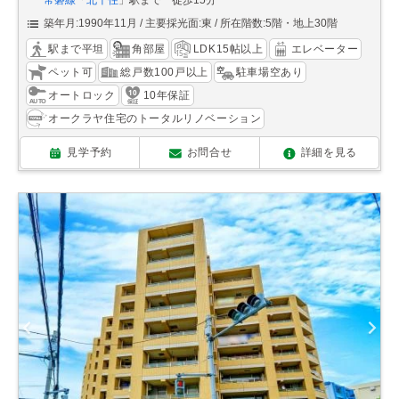
常磐線
「
北千住
」駅まで 徒歩15分
築年月:1990年11月
主要採光面:東
所在階数:5階・地上30階
駅まで平坦
角部屋
LDK15帖以上
エレベーター
ペット可
総戸数100戸以上
駐車場空あり
オートロック
10年保証
オークラヤ住宅のトータルリノベーション
見学予約
お問合せ
詳細を見る