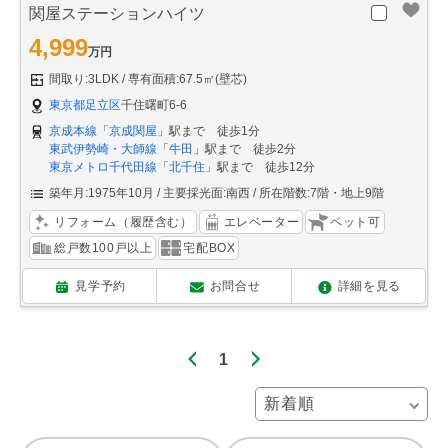
関屋ステーションハイツ
4,999
万円
間取り:3LDK
専有面積:67.5㎡(壁芯)
東京都足立区
千住曙町6-6
京成本線
「
京成関屋
」駅まで 徒歩1分
東武伊勢崎・大師線
「
牛田
」駅まで 徒歩2分
東京メトロ千代田線
「
北千住
」駅まで 徒歩12分
築年月:1975年10月
主要採光面:南西
所在階数:7階・地上9階
リフォーム（履歴含む）
エレベーター
ペット可
総戸数100戸以上
宅配BOX
見学予約
お問合せ
詳細を見る
1