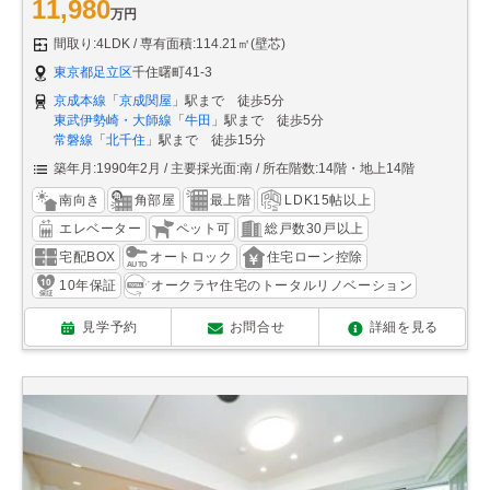
11,980
万円
間取り:4LDK
専有面積:114.21㎡(壁芯)
東京都足立区
千住曙町41-3
京成本線
「
京成関屋
」駅まで 徒歩5分
東武伊勢崎・大師線
「
牛田
」駅まで 徒歩5分
常磐線
「
北千住
」駅まで 徒歩15分
築年月:1990年2月
主要採光面:南
所在階数:14階・地上14階
南向き
角部屋
最上階
LDK15帖以上
エレベーター
ペット可
総戸数30戸以上
宅配BOX
オートロック
住宅ローン控除
10年保証
オークラヤ住宅のトータルリノベーション
見学予約
お問合せ
詳細を見る