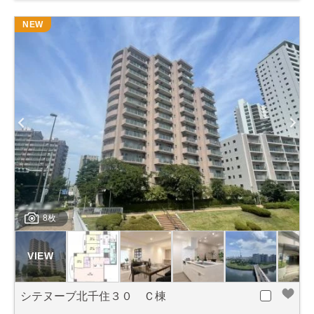
NEW
8枚
シテヌーブ北千住３０ Ｃ棟