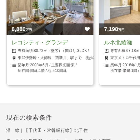
8,880
7,198
万円
万円
レコシティ・グランデ
ルネ北綾瀬
80.72㎡（壁芯）
3LDK
67.1
東武伊勢崎・大師線「西新井」駅まで 徒歩3分
東京メトロ千代田
2008年6月
東
2018年1
1階 / 地上10階建
1階 
現在の検索条件
沿 線｜
【千代田・常磐緩行線】北千住