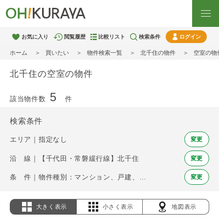
お気に入り
閲覧履歴
比較リスト
検索条件
ログイン
ホーム
買いたい
物件検索一覧
北千住の物件
空室の物
北千住の空室の物件
5
該当物件数
件
検索条件
エリア｜指定なし
変更
沿 線｜【千代田・常磐緩行線】北千住
変更
条 件｜物件種別：マンション、戸建、土地 / 空室
変更
大きく表示
小さく表示
地図表示