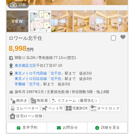
15枚
ロワール北千住
8,998
万円
間取り:3LDK
専有面積:77.13㎡(壁芯)
東京都足立区
千住1丁目37-10
東京メトロ千代田線
「
北千住
」駅まで 徒歩3分
東京メトロ日比谷線
「
北千住
」駅まで 徒歩3分
常磐線
「
北千住
」駅まで 徒歩3分
築年月:1997年2月
主要採光面:南
所在階数:5階・地上8階
南向き
角部屋
リフォーム（履歴含む）
エレベーター
ペット可
宅配BOX
オートロック
住宅ローン控除
見学予約
お問合せ
詳細を見る