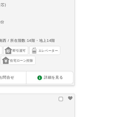
壁芯)
3分
南西
所在階数:14階・地上14階
）
即引渡可
エレベーター
住宅ローン控除
お問合せ
詳細を見る