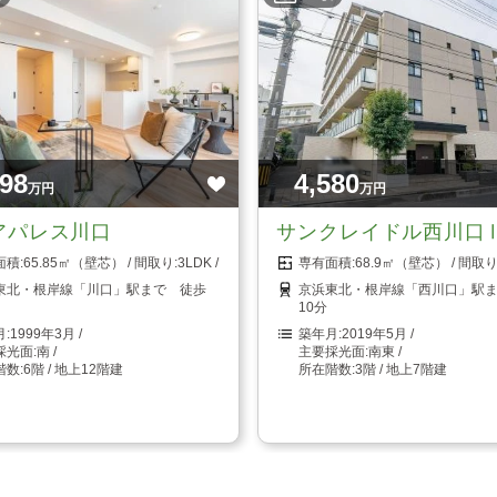
798
4,580
万円
万円
アパレス川口
サンクレイドル西川口
65.85㎡（壁芯）
3LDK
68.9㎡（壁芯）
東北・根岸線「川口」駅まで 徒歩
京浜東北・根岸線「西川口」駅
10分
1999年3月
2019年5月
南
南東
6階 / 地上12階建
3階 / 地上7階建