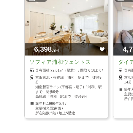
6,398
4,
万円
ソフィア浦和ウェントス
ダイ
72.61㎡（壁芯）
3LDK
京浜東北・根岸線「浦和」駅まで 徒歩9
京浜
分
14分
湘南新宿ライン(宇都宮～逗子)「浦和」駅
まで 徒歩9分
高崎線「浦和」駅まで 徒歩9分
1996年5月
南西
5階 / 地上5階建