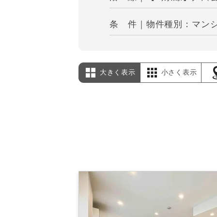
条 件｜物件種別：マンシ
大きく表示
小さく表示