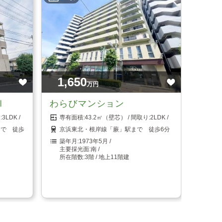
1,650
万円
Ⅱ
わらびマンション
3LDK
43.2㎡（壁芯）
2LDK
まで 徒歩
京浜東北・根岸線「蕨」駅まで 徒歩6分
1973年5月
南
3階 / 地上11階建