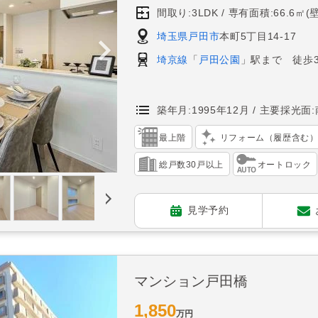
間取り:3LDK
専有面積:66.6㎡(
埼玉県戸田市
本町5丁目14-17
埼京線
「
戸田公園
」駅まで 徒歩
築年月:1995年12月
主要採光面:
最上階
リフォーム（履歴含む
総戸数30戸以上
オートロック
見学予約
マンション戸田橋
1,850
万円