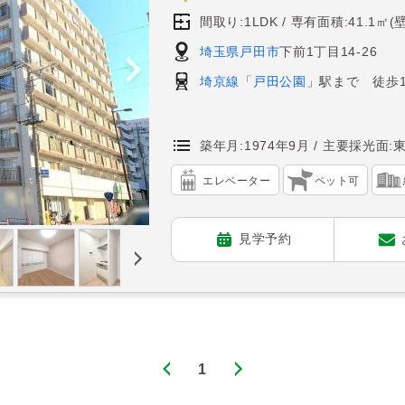
間取り:1LDK
専有面積:41.1㎡(
埼玉県戸田市
下前1丁目14-26
埼京線
「
戸田公園
」駅まで 徒歩1
築年月:1974年9月
主要採光面:
エレベーター
ペット可
見学予約
1