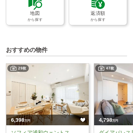
地図
返済額
から探す
から探す
おすすめの物件
29枚
47枚
6,398
4,798
万円
万円
ソフィア浦和ウェントス
ダイアパレス