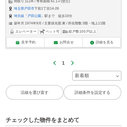
間取り:1LDK
専有面積:41.1㎡(壁芯)
埼玉県戸田市
下前1丁目14-26
埼京線
「
戸田公園
」駅まで 徒歩10分
築年月:1974年9月
主要採光面:東
所在階数:3階・地上11階
エレベーター
ペット可
総戸数100戸以上
見学予約
お問合せ
詳細を見る
1
沿線を選び直す
詳細条件を設定する
チェックした物件をまとめて