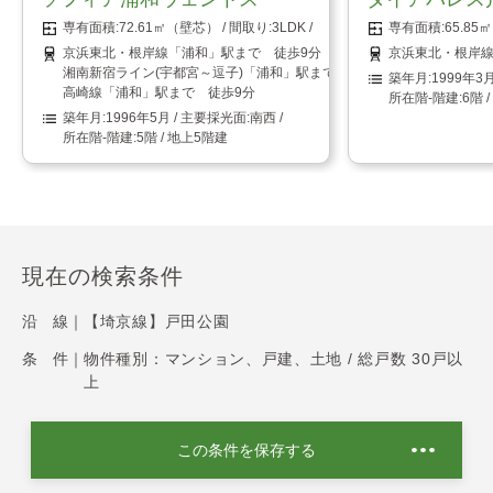
72.61㎡（壁芯）
3LDK
65.8
京浜東北・根岸線「浦和」駅まで 徒歩9分
京浜東北・根岸線
湘南新宿ライン(宇都宮～逗子)「浦和」駅まで 徒歩9分
1999年3
高崎線「浦和」駅まで 徒歩9分
6階 
1996年5月
南西
5階 / 地上5階建
現在の検索条件
沿 線｜
【埼京線】戸田公園
条 件｜
物件種別：マンション、戸建、土地 / 総戸数 30戸以
上
この条件を保存する