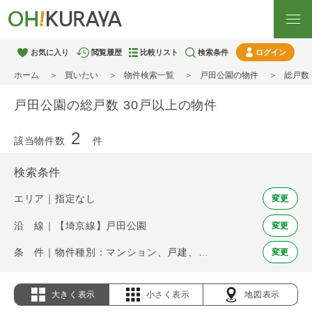
お気に入り
閲覧履歴
比較リスト
検索条件
ログイン
ホーム
買いたい
物件検索一覧
戸田公園の物件
総戸数
戸田公園の総戸数 30戸以上の物件
2
該当物件数
件
検索条件
エリア｜指定なし
変更
沿 線｜【埼京線】戸田公園
変更
条 件｜物件種別：マンション、戸建、土地 / 総戸数 30戸以上
変更
大きく表示
小さく表示
地図表示