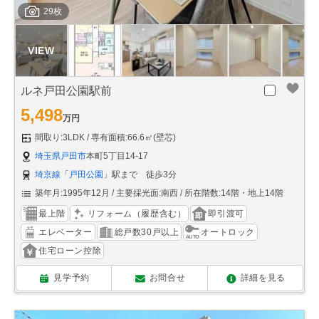
29枚
ルネ戸田公園駅前
5,498
万円
間取り:3LDK
専有面積:66.6㎡(壁芯)
埼玉県戸田市
本町5丁目14-17
埼京線
「
戸田公園
」駅まで 徒歩3分
築年月:1995年12月
主要採光面:南西
所在階数:14階・地上14階
最上階
リフォーム（履歴含む）
即引渡可
エレベーター
総戸数30戸以上
オートロック
住宅ローン控除
見学予約
お問合せ
詳細を見る