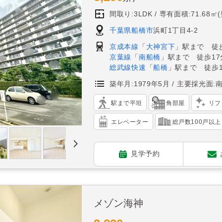
間取り:3LDK
専有面積:71.68㎡
千葉県船橋市
浜町1丁目4-2
京成本線
「
大神宮下
」駅まで 徒
京葉線
「
南船橋
」駅まで 徒歩17
総武線快速
「
船橋
」駅まで 徒歩1
築年月:1979年5月
主要採光面:
駅まで平坦
角部屋
リフ
エレベーター
総戸数100戸以上
見学予約
メゾン海神