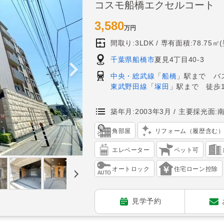
コスモ船橋エクセルコート
3,580
万円
間取り:3LDK
専有面積:78.75㎡
千葉県船橋市
夏見4丁目40-3
中央・総武線
「
船橋
」駅まで バ
東武野田線
「
塚田
」駅まで 徒歩1
築年月:2003年3月
主要採光面:
角部屋
リフォーム（履歴含む
エレベーター
ペット可
オートロック
住宅ローン控除
見学予約