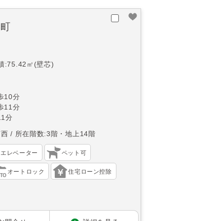
本町
:75.42㎡(壁芯)
10分
11分
1分
南西
所在階数:3階・地上14階
エレベーター
ペット可
オートロック
住宅ローン控除