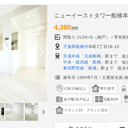
ニューイーストタワー船橋
4,380
万円
間取り:2LDK+S（納戸）
専有面積
千葉県船橋市
本町2丁目18-10
京成本線
「
京成船橋
」駅まで 徒歩
中央・総武線
「
船橋
」駅まで 徒歩
東武野田線
「
船橋
」駅まで 徒歩1
築年月:1999年7月
主要採光面:
LDK15帖以上
即引渡可
総戸数30戸以上
宅配BOX
フラット35・フラット35S