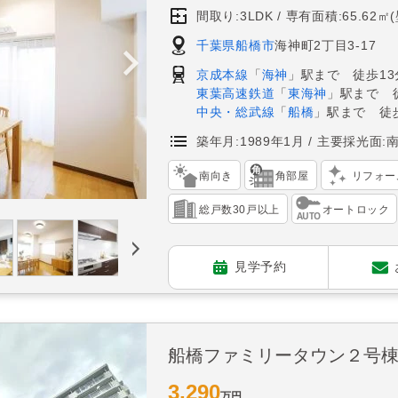
間取り:3LDK
専有面積:65.62㎡
千葉県船橋市
海神町2丁目3-17
京成本線
「
海神
」駅まで 徒歩13
東葉高速鉄道
「
東海神
」駅まで 
中央・総武線
「
船橋
」駅まで 徒歩
築年月:1989年1月
主要採光面:
南向き
角部屋
リフォー
総戸数30戸以上
オートロック
見学予約
船橋ファミリータウン２号
3,290
万円