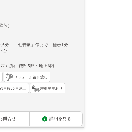
(壁芯)
ス6分 「七軒家」停まで 徒歩1分
4分
南西
所在階数:5階・地上6階
）
リフォーム後引渡し
総戸数30戸以上
駐車場空あり
お問合せ
詳細を見る