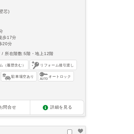
(壁芯)
分
徒歩17分
20分
南
所在階数:5階・地上12階
ム（履歴含む）
リフォーム後引渡し
駐車場空あり
オートロック
お問合せ
詳細を見る