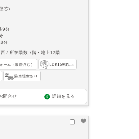
(壁芯)
歩9分
分
8分
南西
所在階数:7階・地上12階
ォーム（履歴含む）
LDK15帖以上
駐車場空あり
お問合せ
詳細を見る