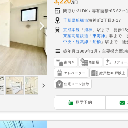
3,220
万円
間取り:3LDK
専有面積:65.62㎡
千葉県船橋市
海神町2丁目3-17
京成本線
「
海神
」駅まで 徒歩13
東葉高速鉄道
「
東海神
」駅まで 
中央・総武線
「
船橋
」駅まで 徒歩
築年月:1989年1月
主要採光面:
南向き
角部屋
リフォー
エレベーター
総戸数30戸以上
住宅ローン控除
見学予約