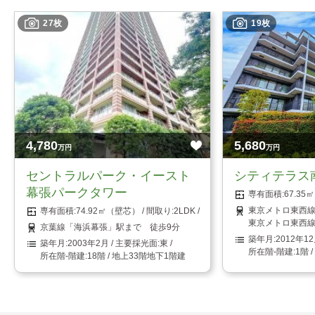
27枚
19枚
4,780
5,680
万円
万円
セントラルパーク・イースト
シティテラス
幕張パークタワー
67.3
東京メトロ東西線
74.92㎡（壁芯）
2LDK
東京メトロ東西線
京葉線「海浜幕張」駅まで 徒歩9分
2012年1
2003年2月
東
1階 
18階 / 地上33階地下1階建