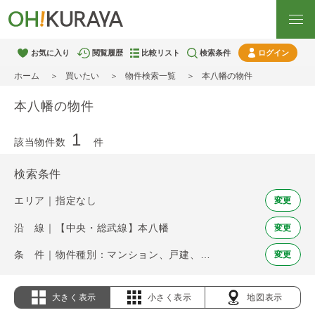
お気に入り
閲覧履歴
比較リスト
検索条件
ログイン
ホーム
買いたい
物件検索一覧
本八幡の物件
本八幡の物件
1
該当物件数
件
検索条件
エリア｜指定なし
変更
沿 線｜【中央・総武線】本八幡
変更
条 件｜物件種別：マンション、戸建、土地
変更
大きく表示
小さく表示
地図表示