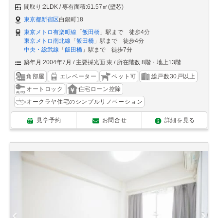
間取り:2LDK
専有面積:61.57㎡(壁芯)
東京都新宿区
白銀町18
東京メトロ有楽町線
「
飯田橋
」駅まで 徒歩4分
東京メトロ南北線
「
飯田橋
」駅まで 徒歩4分
中央・総武線
「
飯田橋
」駅まで 徒歩7分
築年月:2004年7月
主要採光面:東
所在階数:8階・地上13階
角部屋
エレベーター
ペット可
総戸数30戸以上
オートロック
住宅ローン控除
オークラヤ住宅のシンプルリノベーション
見学予約
お問合せ
詳細を見る