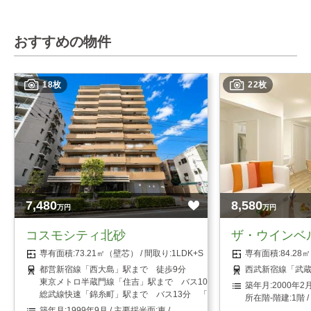
おすすめの物件
18枚
22枚
7,480
8,580
万円
万円
コスモシティ北砂
ザ・ウインベ
73.21㎡（壁芯）
1LDK+S（納戸）
84.2
都営新宿線「西大島」駅まで 徒歩9分
西武新宿線「武蔵
東京メトロ半蔵門線「住吉」駅まで バス10分 「小名木川小学校前」
2000年2
総武線快速「錦糸町」駅まで バス13分 「小名木川小学校前」停まで
1階 
1999年9月
東