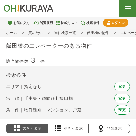
お気に入り
閲覧履歴
比較リスト
検索条件
ログイン
ホーム
買いたい
物件検索一覧
飯田橋の物件
エレベー
飯田橋のエレベーターのある物件
3
該当物件数
件
検索条件
エリア｜指定なし
変更
沿 線｜【中央・総武線】飯田橋
変更
条 件｜物件種別：マンション、戸建、土地 / エレベーター
変更
大きく表示
小さく表示
地図表示