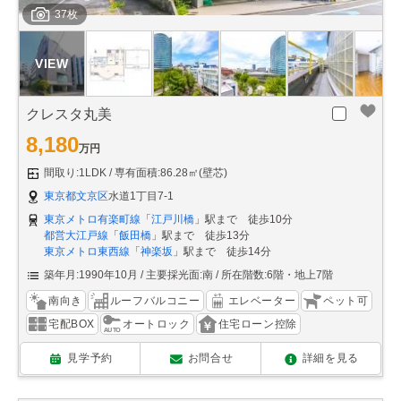
37枚
クレスタ丸美
8,180
万円
間取り:1LDK
専有面積:86.28㎡(壁芯)
東京都文京区
水道1丁目7-1
東京メトロ有楽町線
「
江戸川橋
」駅まで 徒歩10分
都営大江戸線
「
飯田橋
」駅まで 徒歩13分
東京メトロ東西線
「
神楽坂
」駅まで 徒歩14分
築年月:1990年10月
主要採光面:南
所在階数:6階・地上7階
南向き
ルーフバルコニー
エレベーター
ペット可
宅配BOX
オートロック
住宅ローン控除
見学予約
お問合せ
詳細を見る