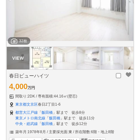
32枚
春日ビューハイツ
4,000
万円
間取り:2DK
専有面積:44.16㎡(壁芯)
東京都文京区
春日2丁目1-6
都営大江戸線
「
飯田橋
」駅まで 徒歩8分
東京メトロ南北線
「
飯田橋
」駅まで 徒歩11分
中央・総武線
「
飯田橋
」駅まで 徒歩12分
築年月:1978年8月
主要採光面:東
所在階数:6階・地上8階