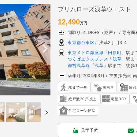
プリムローズ浅草ウエスト
12,490
万円
間取り:2LDK+S（納戸）
専有面積
東京都台東区
西浅草2丁目3-4
東京メトロ銀座線
「
田原町
」駅ま
つくばエクスプレス
「
浅草
」駅ま
都営浅草線
「
浅草
」駅まで 徒歩1
築年月:2004年8月
主要採光面:
駅まで平坦
南向き
角部
総戸数30戸以上
宅配BOX
住宅ローン控除
見学予約