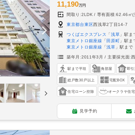
11,190
万円
間取り:2LDK
専有面積:62.46㎡
東京都台東区
西浅草2丁目14-7
つくばエクスプレス
「
浅草
」駅ま
東京メトロ銀座線
「
田原町
」駅ま
東京メトロ銀座線
「
浅草
」駅まで
築年月:2011年3月
主要採光面:
駅まで平坦
角部屋
即引
総戸数30戸以上
宅配BOX
住宅ローン控除
オークラヤ住
見学予約