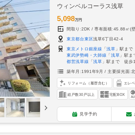
ウィンベルコーラス浅草
5,098
万円
間取り:2DK
専有面積:45.88㎡(
東京都台東区
浅草6丁目42-4
東京メトロ銀座線
「
浅草
」駅まで
東武伊勢崎・大師線
「
浅草
」駅ま
都営浅草線
「
浅草
」駅まで 徒歩1
築年月:1991年9月
主要採光面:
リフォーム（履歴含む）
エレ
総戸数30戸以上
宅配BOX
見学予約