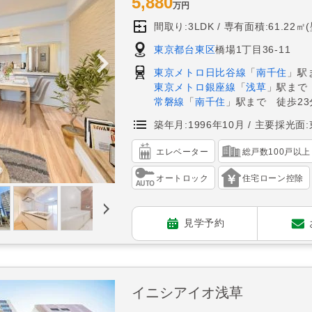
5,880
万円
間取り:3LDK
専有面積:61.22㎡
東京都台東区
橋場1丁目36-11
東京メトロ日比谷線
「
南千住
」駅
東京メトロ銀座線
「
浅草
」駅まで
常磐線
「
南千住
」駅まで 徒歩23
築年月:1996年10月
主要採光面:
エレベーター
総戸数100戸以上
オートロック
住宅ローン控除
見学予約
イニシアイオ浅草