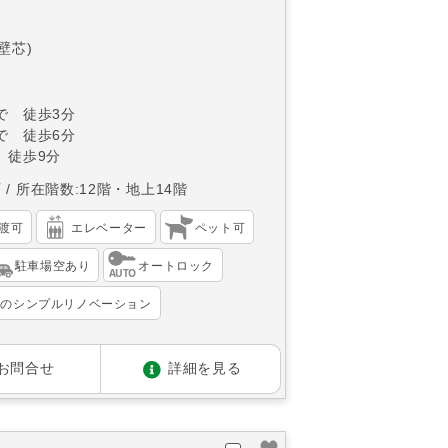
(壁芯)
で 徒歩3分
で 徒歩6分
 徒歩9分
西
所在階数:12階・地上14階
渡可
エレベーター
ペット可
駐車場空あり
オートロック
宅のシンプルリノベーション
お問合せ
詳細を見る