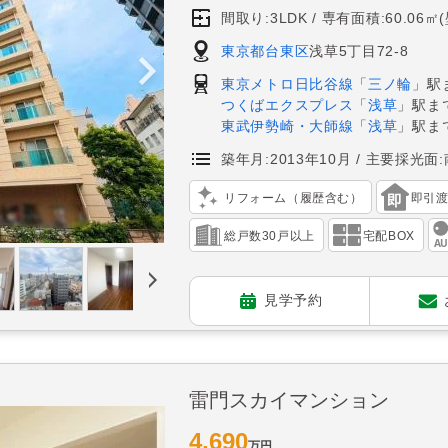
間取り:3LDK
専有面積:60.06㎡
東京都台東区
浅草5丁目72-8
東京メトロ日比谷線
「
三ノ輪
」駅
つくばエクスプレス
「
浅草
」駅ま
東武伊勢崎・大師線
「
浅草
」駅ま
築年月:2013年10月
主要採光面:
リフォーム（履歴含む）
即引
総戸数30戸以上
宅配BOX
見学予約
雷門スカイマンション
4,690
万円