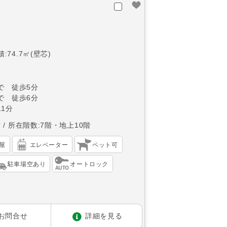
:74.7㎡(壁芯)
で 徒歩5分
で 徒歩6分
1分
南
所在階数:7階・地上10階
屋
エレベーター
ペット可
駐車場空あり
オートロック
お問合せ
詳細を見る