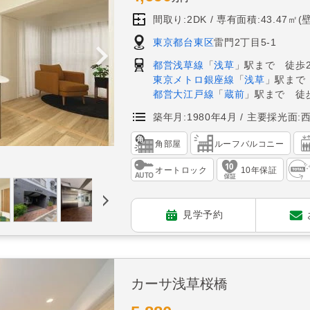
間取り:2DK
専有面積:43.47㎡(
東京都台東区
雷門2丁目5-1
都営浅草線
「
浅草
」駅まで 徒歩
東京メトロ銀座線
「
浅草
」駅まで
都営大江戸線
「
蔵前
」駅まで 徒
築年月:1980年4月
主要採光面:
角部屋
ルーフバルコニー
オートロック
10年保証
見学予約
カーサ浅草桜橋