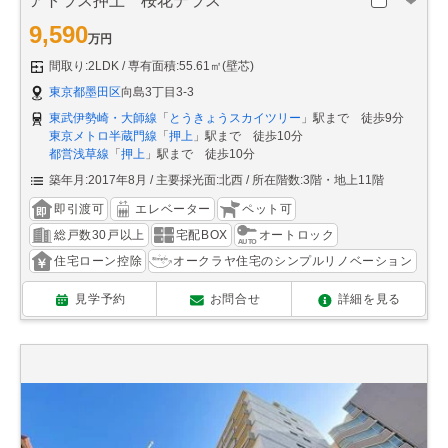
アトラス押上 桜花テラス
9,590
万円
間取り:2LDK
専有面積:55.61㎡(壁芯)
東京都墨田区
向島3丁目3-3
東武伊勢崎・大師線
「
とうきょうスカイツリー
」駅まで 徒歩9分
東京メトロ半蔵門線
「
押上
」駅まで 徒歩10分
都営浅草線
「
押上
」駅まで 徒歩10分
築年月:2017年8月
主要採光面:北西
所在階数:3階・地上11階
即引渡可
エレベーター
ペット可
総戸数30戸以上
宅配BOX
オートロック
住宅ローン控除
オークラヤ住宅のシンプルリノベーション
見学予約
お問合せ
詳細を見る