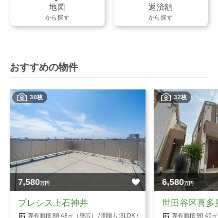
地図
返済額
から探す
から探す
おすすめの物件
30枚
32枚
7,580
6,580
万円
万円
プレシス上石神井
世田谷区喜多
88.48㎡（壁芯）
3LDK
90.4