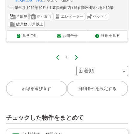
京成押上線
「
押上
」駅まで 徒歩8分
築年月:1972年10月
主要採光面:西
所在階数:4階・地上10階
角部屋
即引渡可
エレベーター
ペット可
総戸数30戸以上
見学予約
お問合せ
詳細を見る
1
沿線を選び直す
詳細条件を設定する
チェックした物件をまとめて