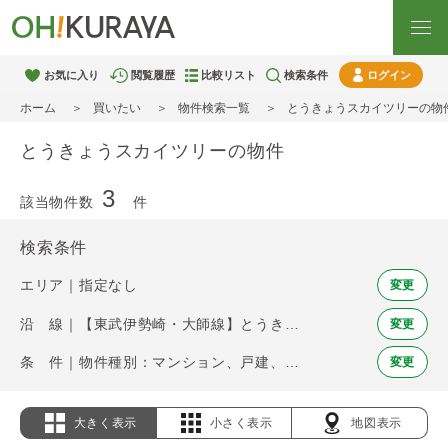
お気に入り
閲覧履歴
比較リスト
検索条件
ログイン
ホーム
買いたい
物件検索一覧
とうきょうスカイツリーの物
とうきょうスカイツリーの物件
3
該当物件数
件
検索条件
エリア｜指定なし
変更
沿 線｜【東武伊勢崎・大師線】とうきょうスカイツリー
変更
条 件｜物件種別：マンション、戸建、土地
変更
大きく表示
小さく表示
地図表示