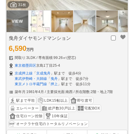
31枚
曳舟ダイヤモンドマンション
6,590
万円
間取り:3LDK
専有面積:99.26㎡(壁芯)
東京都墨田区
京島1丁目25-4
京成押上線
「
京成曳舟
」駅まで 徒歩4分
東武伊勢崎・大師線
「
曳舟
」駅まで 徒歩7分
東京メトロ半蔵門線
「
押上
」駅まで 徒歩11分
築年月:1981年4月
主要採光面:南西
所在階数:2階・地上7階
駅まで平坦
LDK15帖以上
即引渡可
エレベーター
総戸数30戸以上
宅配BOX
住宅ローン控除
10年保証
オークラヤ住宅のトータルリノベーション