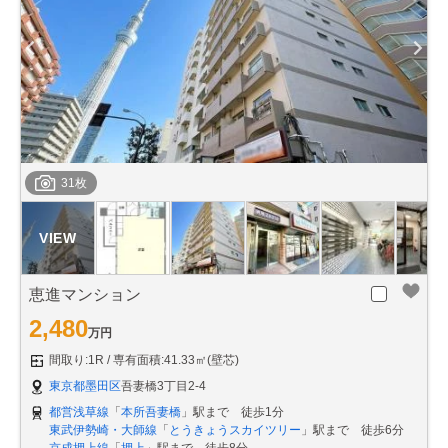
31枚
恵進マンション
2,480
万円
間取り:1R
専有面積:41.33㎡(壁芯)
東京都墨田区
吾妻橋3丁目2-4
都営浅草線
「
本所吾妻橋
」駅まで 徒歩1分
東武伊勢崎・大師線
「
とうきょうスカイツリー
」駅まで 徒歩6分