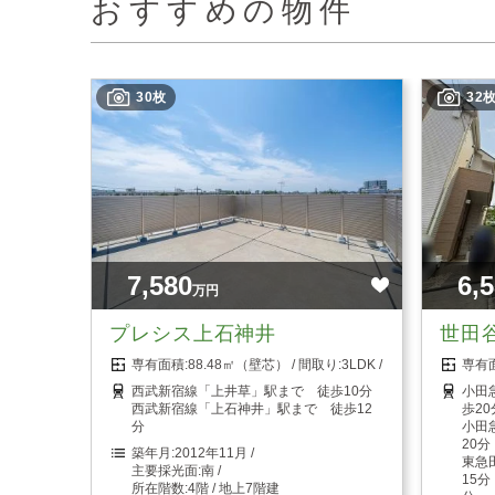
おすすめの物件
30枚
32
7,580
6,
万円
プレシス上石神井
世田
88.48㎡（壁芯）
3LDK
西武新宿線「上井草」駅まで 徒歩10分
小田
西武新宿線「上石神井」駅まで 徒歩12
歩20
分
小田
20分
2012年11月
東急
南
15
4階 / 地上7階建