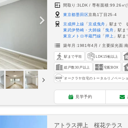
間取り:3LDK
専有面積:99.26㎡
東京都墨田区
京島1丁目25-4
京成押上線
「
京成曳舟
」駅まで 
東武伊勢崎・大師線
「
曳舟
」駅ま
東京メトロ半蔵門線
「
押上
」駅ま
築年月:1981年4月
主要採光面:
駅まで平坦
LDK15帖以上
総戸数30戸以上
宅配BOX
オークラヤ住宅のトータルリノベーシ
見学予約
アトラス押上 桜花テラス