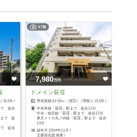
47枚
7,980
万円
園
ドメイン荻窪
3LDK
62.69㎡（壁芯）
2LDK
まで 徒歩
中央本線「荻窪」駅まで 徒歩12分
中央・総武線「荻窪」駅まで 徒歩12分
駅まで 徒
東京メトロ丸ノ内線「荻窪」駅まで 徒歩
13分
まで 徒歩
2004年11月
南東