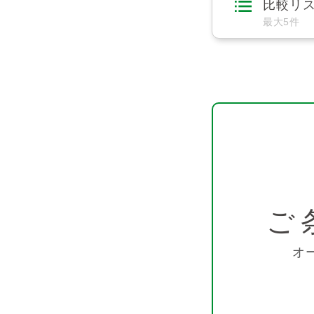
比較リ
最大5件
ご
オ