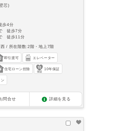
(壁芯)
徒歩4分
で 徒歩7分
で 徒歩11分
南西
所在階数:2階・地上7階
即引渡可
エレベーター
住宅ローン控除
10年保証
ョン
お問合せ
詳細を見る