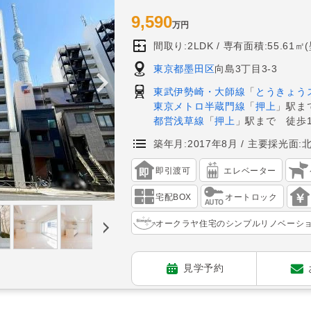
9,590
万円
間取り:2LDK
専有面積:55.61㎡
東京都墨田区
向島3丁目3-3
東武伊勢崎・大師線
「
とうきょう
東京メトロ半蔵門線
「
押上
」駅ま
都営浅草線
「
押上
」駅まで 徒歩1
築年月:2017年8月
主要採光面:
即引渡可
エレベーター
宅配BOX
オートロック
オークラヤ住宅のシンプルリノベーシ
見学予約