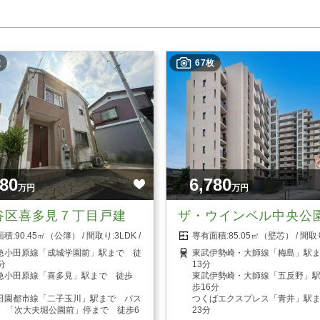
枚
67枚
580
6,780
万円
万円
谷区喜多見７丁目戸建
ザ・ウインベル中央公
90.45㎡（公簿）
3LDK
85.05㎡（壁芯）
急小田原線「成城学園前」駅まで 徒
東武伊勢崎・大師線「梅島」駅
分
13分
急小田原線「喜多見」駅まで 徒歩
東武伊勢崎・大師線「五反野」
歩16分
田園都市線「二子玉川」駅まで バス
つくばエクスプレス「青井」駅
分 「次大夫堀公園前」停まで 徒歩6
23分