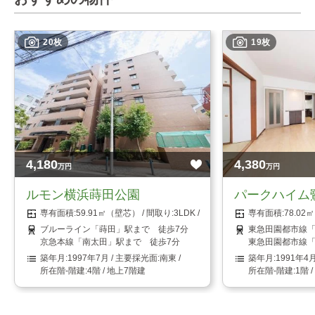
20枚
19枚
4,180
4,380
万円
万円
ルモン横浜蒔田公園
パークハイム
59.91㎡（壁芯）
3LDK
78.0
ブルーライン「蒔田」駅まで 徒歩7分
東急田園都市線「
京急本線「南太田」駅まで 徒歩7分
東急田園都市線「
1997年7月
南東
1991年4
4階 / 地上7階建
1階 