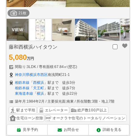
21枚
藤和西横浜ハイタウン
5,080
万円
間取り:3LDK
専有面積:67.84㎡(壁芯)
神奈川県横浜市西区
南浅間町21-1
相鉄本線
「
西横浜
」駅まで 徒歩3分
相鉄本線
「
天王町
」駅まで 徒歩7分
東海道本線
「
横浜
」駅まで 徒歩22分
築年月:1984年2月
主要採光面:南東
所在階数:3階・地上7階
駅まで平坦
エレベーター
総戸数100戸以上
住宅ローン控除
オークラヤ住宅のトータルリノベーション
見学予約
お問合せ
詳細を見る