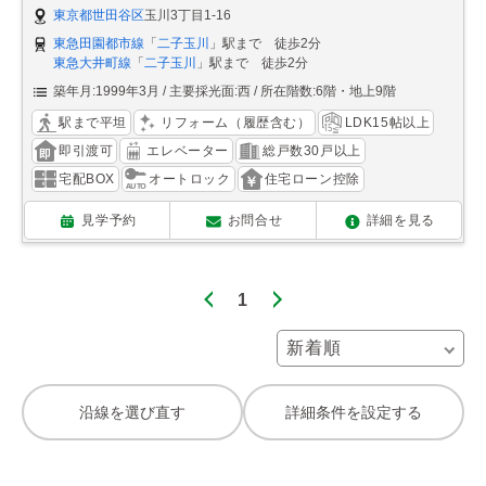
東京都世田谷区
玉川3丁目1-16
東急田園都市線
「
二子玉川
」駅まで 徒歩2分
東急大井町線
「
二子玉川
」駅まで 徒歩2分
築年月:1999年3月
主要採光面:西
所在階数:6階・地上9階
駅まで平坦
リフォーム（履歴含む）
LDK15帖以上
即引渡可
エレベーター
総戸数30戸以上
宅配BOX
オートロック
住宅ローン控除
見学予約
お問合せ
詳細を見る
1
沿線を選び直す
詳細条件を設定する