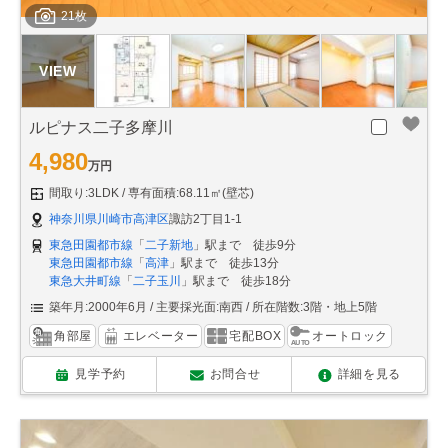
21枚
ルピナス二子多摩川
4,980
万円
間取り:3LDK
専有面積:68.11㎡(壁芯)
神奈川県川崎市高津区
諏訪2丁目1-1
東急田園都市線
「
二子新地
」駅まで 徒歩9分
東急田園都市線
「
高津
」駅まで 徒歩13分
東急大井町線
「
二子玉川
」駅まで 徒歩18分
築年月:2000年6月
主要採光面:南西
所在階数:3階・地上5階
角部屋
エレベーター
宅配BOX
オートロック
見学予約
お問合せ
詳細を見る