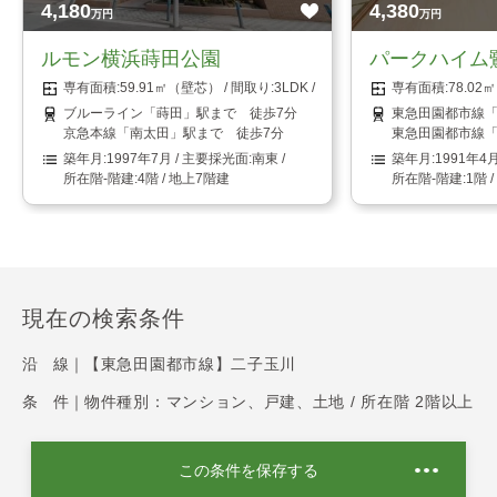
4,180
4,380
万円
万円
ルモン横浜蒔田公園
パークハイム
59.91㎡（壁芯）
3LDK
78.0
ブルーライン「蒔田」駅まで 徒歩7分
東急田園都市線「
京急本線「南太田」駅まで 徒歩7分
東急田園都市線「
1997年7月
南東
1991年4
4階 / 地上7階建
1階 
現在の検索条件
沿 線｜
【東急田園都市線】二子玉川
条 件｜
物件種別：マンション、戸建、土地 / 所在階 2階以上
この条件を保存する