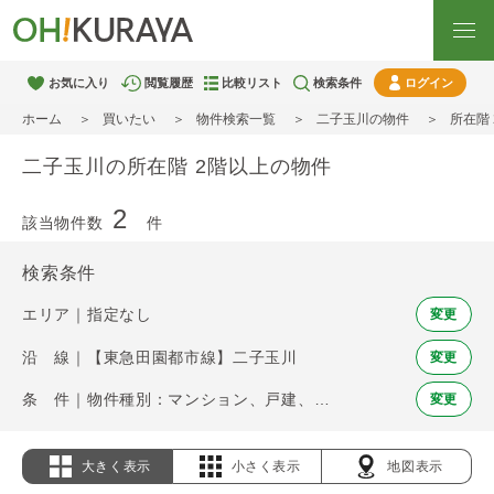
お気に入り
閲覧履歴
比較リスト
検索条件
ログイン
ホーム
買いたい
物件検索一覧
二子玉川の物件
所在階
二子玉川の所在階 2階以上の物件
2
該当物件数
件
検索条件
エリア｜指定なし
変更
沿 線｜【東急田園都市線】二子玉川
変更
条 件｜物件種別：マンション、戸建、土地 / 所在階 2階以上
変更
大きく表示
小さく表示
地図表示