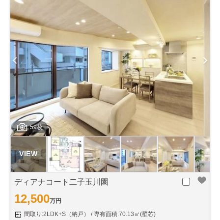
59枚
ディアナコート二子玉川園
12,500
万円
間取り:2LDK+S（納戸）
専有面積:70.13㎡(壁芯)